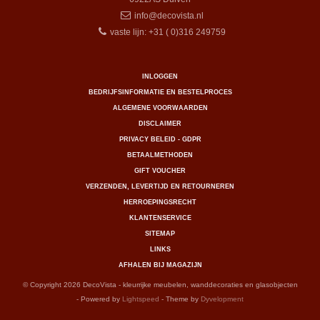
info@decovista.nl
vaste lijn: +31 ( 0)316 249759
INLOGGEN
BEDRIJFSINFORMATIE EN BESTELPROCES
ALGEMENE VOORWAARDEN
DISCLAIMER
PRIVACY BELEID - GDPR
BETAALMETHODEN
GIFT VOUCHER
VERZENDEN, LEVERTIJD EN RETOURNEREN
HERROEPINGSRECHT
KLANTENSERVICE
SITEMAP
LINKS
AFHALEN BIJ MAGAZIJN
© Copyright 2026 DecoVista - kleurrijke meubelen, wanddecoraties en glasobjecten
- Powered by
Lightspeed
- Theme by
Dyvelopment