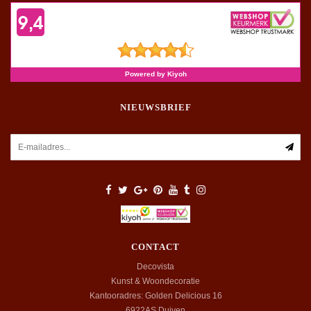
NIEUWSBRIEF
CONTACT
Decovista
Kunst & Woondecoratie
Kantooradres: Golden Delicious 16
6922AS
Duiven