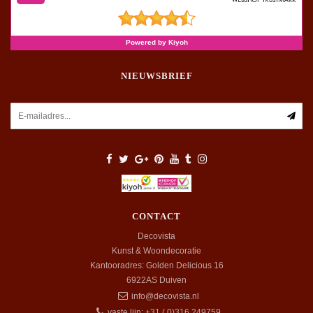
NIEUWSBRIEF
CONTACT
Decovista
Kunst & Woondecoratie
Kantooradres: Golden Delicious 16
6922AS
Duiven
info@decovista.nl
vaste lijn: +31 ( 0)316 249759