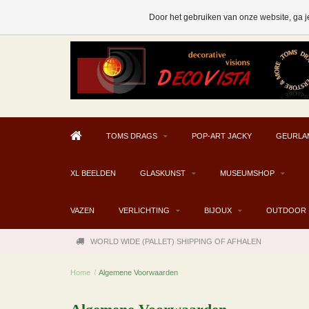
AFHALEN MOGELIJK V.A. € 300
Door het gebruiken van onze website, ga j
TOMS DRAGS
POP-ART JACKY
GEURLA
XL BEELDEN
GLASKUNST
MUSEUMSHOP
VAZEN
VERLICHTING
BIJOUX
OUTDOOR
WORLD WIDE (PALLET) SHIPPING OF AFHALEN
Home
/
Algemene Voorwaarden