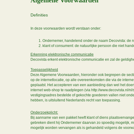
Algemene Voorwaarden
Definities
In deze voorwaarden wordt verstaan onder:
Ondernemer, handelend onder de naam Decovista: de natu
klant of consument: de natuurlijke persoon die niet han
Erkenning elektronische communicatie
Decovista erkent elektronische communicatie en zal de geldighei
Toepasselijkheid
Deze Algemene Voorwaarden, hieronder ook begrepen de sect
op de internetlocatie, op alle overeenkomsten die via de inter
geplaatst. Het accepteren van een aanbieding dan wel het doen
internet web-shop te raadplegen (via http://www.decovista.nl/n
vestigingsadres bestelde of gekochte goederen vallen niet o
hebben, is uitsluitend Nederlands recht van toepassing.
Onderzoekplicht:
Bij aanname van een pakket heeft klant of diens plaatsvervanger
gebreken dient hij Ondernemer daarvan zo spoedig mogelijk, maar 
mogelijk worden vervangen als is gehandeld volgens de voorwa