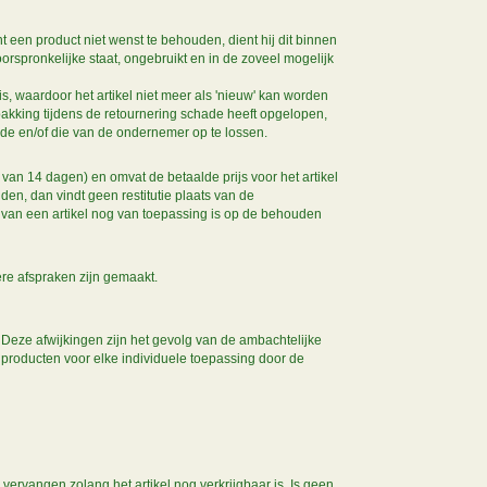
een product niet wenst te behouden, dient hij dit binnen
orspronkelijke staat, ongebruikt en in de zoveel mogelijk
, waardoor het artikel niet meer als 'nieuw' kan worden
akking tijdens de retournering schade heeft opgelopen,
de en/of die van de ondernemer op te lossen.
van 14 dagen) en omvat de betaalde prijs voor het artikel
en, dan vindt geen restitutie plaats van de
 van een artikel nog van toepassing is op de behouden
ere afspraken zijn gemaakt.
 Deze afwijkingen zijn het gevolg van de ambachtelijke
 producten voor elke individuele toepassing door de
vervangen zolang het artikel nog verkrijgbaar is. Is geen