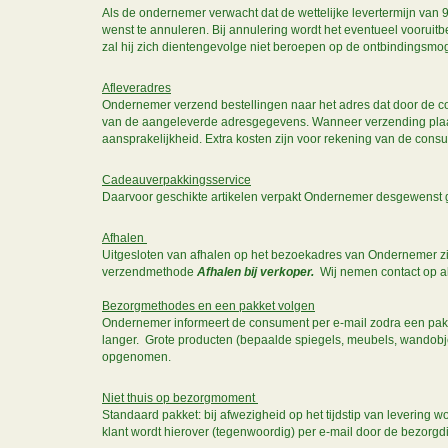
Als de ondernemer verwacht dat de wettelijke levertermijn van 
wenst te annuleren. Bij annulering wordt het eventueel vooruitbe
zal hij zich dientengevolge niet beroepen op de ontbindingsmo
Afleveradres
Ondernemer verzend bestellingen naar het adres dat door de con
van de aangeleverde adresgegevens. Wanneer verzending plaat
aansprakelijkheid. Extra kosten zijn voor rekening van de cons
Cadeauverpakkingsservice
Daarvoor geschikte artikelen verpakt Ondernemer desgewenst gra
Afhalen
Uitgesloten van afhalen op het bezoekadres van Ondernemer zij
verzendmethode
Afhalen bij verkoper.
Wij nemen contact op als 
Bezorgmethodes en een pakket volgen
Ondernemer informeert de consument per e-mail zodra een pakket
langer. Grote producten (bepaalde spiegels, meubels, wandobje
opgenomen.
Niet thuis op bezorgmoment
Standaard pakket: bij afwezigheid op het tijdstip van levering
klant wordt hierover (tegenwoordig) per e-mail door de bezorgd