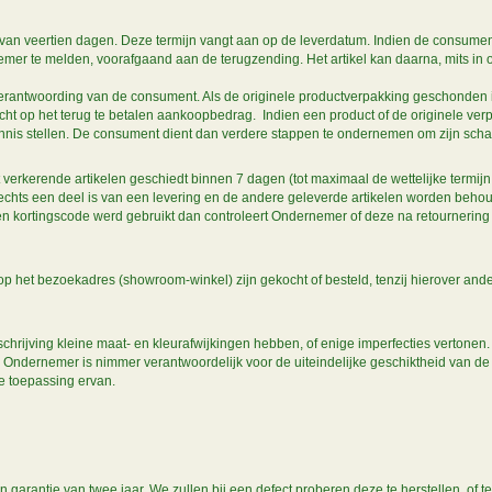
an veertien dagen. Deze termijn vangt aan op de leverdatum. Indien de consument 
emer te melden, voorafgaand aan de terugzending. Het artikel kan daarna, mits in o
 verantwoording van de consument. Als de originele productverpakking geschonden is
ht op het terug te betalen aankoopbedrag. Indien een product of de originele verp
nis stellen. De consument dient dan verdere stappen te ondernemen om zijn scha
verkerende artikelen geschiedt binnen 7 dagen (tot maximaal de wettelijke termijn 
echts een deel is van een levering en de andere geleverde artikelen worden behoud
een kortingscode werd gebruikt dan controleert Ondernemer of deze na retournering
s op het bezoekadres (showroom-winkel) zijn gekocht of besteld, tenzij hierover and
rijving kleine maat- en kleurafwijkingen hebben, of enige imperfecties vertonen.
. Ondernemer is nimmer verantwoordelijk voor de uiteindelijke geschiktheid van de
de toepassing ervan.
rantie van twee jaar. We zullen bij een defect proberen deze te herstellen, of te 