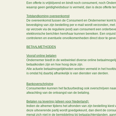
Een offerte is vrijblijvend en bindt noch consument, noch Onder
waarop geen geldigheidsduur is vermeld, dan is deze offerte ten
Totstandkoming overeenkomst
De overeenkomst tussen de Consument en Ondernemer komt tot 
bevestiging van zijn bestelling per e-mail wordt verzonden, met
op verzoek via de reguliere post) aan consument een orderbeves
elektronische berichten hem/haar kunnen bereiken. Een onjuist
controleren en eventuele onvolkomenheden direct door te gev
BETAALMETHODEN
Vooraf online betalen
Ondernemer biedt in de webwinkel diverse online betaalmogelij
betaalkosten zijn en hoe hoog deze zijn.
Alle actuele betaalmogelijkheden worden vermeld in het hoofds
is omdat hij daarbij afhankelijk is van diensten van derden.
Bankoverschrijving
Consumenten kunnen het factuurbedrag ook overschrijven naar 
afwachting van de ontvangst van de betaling.
Betalen na levering (alleen voor Nederland):
Indien de afnemer tijdens het afronden van zijn bestelling kiest 
deze uitvoerende partij wordt goedgekeurd, dan dient de consu
mengt zich niet in de bemiddeling bij betaalachterstanden, aan