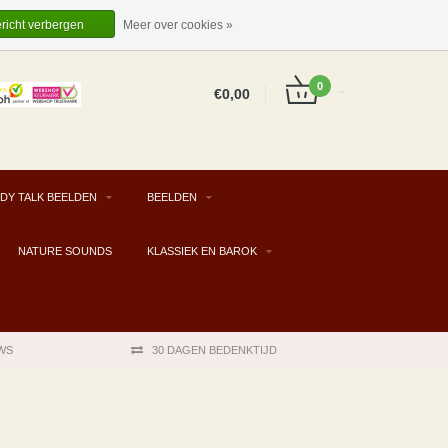
EUR
NL
INLOGGEN
REGISTREREN
ericht verbergen
Meer over cookies »
0
€0,00
DY TALK BEELDEN
BEELDEN
NATURE SOUNDS
KLASSIEK EN BAROK
WS
30 DAGEN BEDENKTIJD