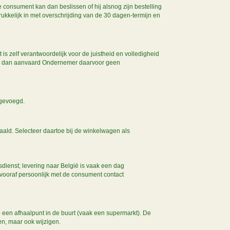
consument kan dan beslissen of hij alsnog zijn bestelling
rukkelijk in met overschrijding van de 30 dagen-termijn en
s zelf verantwoordelijk voor de juistheid en volledigheid
es, dan aanvaard Ondernemer daarvoor geen
egevoegd.
aald. Selecteer daartoe bij de winkelwagen als
dienst; levering naar België is vaak een dag
 vooraf persoonlijk met de consument contact
 een afhaalpunt in de buurt (vaak een supermarkt). De
en, maar ook wijzigen.