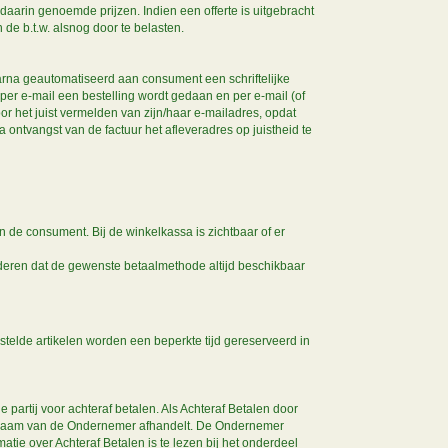
daarin genoemde prijzen. Indien een offerte is uitgebracht
de b.t.w. alsnog door te belasten.
rna geautomatiseerd aan consument een schriftelijke
 per e-mail een bestelling wordt gedaan en per e-mail (of
r het juist vermelden van zijn/haar e-mailadres, opdat
ntvangst van de factuur het afleveradres op juistheid te
de consument. Bij de winkelkassa is zichtbaar of er
deren dat de gewenste betaalmethode altijd beschikbaar
elde artikelen worden een beperkte tijd gereserveerd in
e partij voor achteraf betalen. Als Achteraf Betalen door
uit naam van de Ondernemer afhandelt. De Ondernemer
tie over Achteraf Betalen is te lezen bij het onderdeel