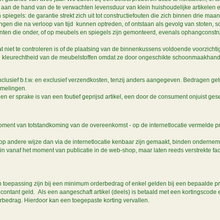
aan de hand van de te verwachten levensduur van klein huishoudelijke artikelen en
gels: de garantie strekt zich uit tot constructiefouten die zich binnen drie maan
gen die na verloop van tijd kunnen optreden, of ontstaan als gevolg van stoten, s
amenten die onder, of op meubels en spiegels zijn gemonteerd, evenals ophangcons
at niet te controleren is of de plaatsing van de binnenkussens voldoende voorzicht
 en kleurechtheid van de meubelstoffen omdat ze door ongeschikte schoonmaakhand
nclusief b.t.w. en exclusief verzendkosten, tenzij anders aangegeven. Bedragen g
melingen.
en er sprake is van een foutief geprijsd artikel, een door de consument onjuist ge
ment van totstandkoming van de overeenkomst - op de internetlocatie vermelde pri
 andere wijze dan via de internetlocatie kenbaar zijn gemaakt, binden ondernemer
 in vanaf het moment van publicatie in de web-shop, maar laten reeds verstrekte f
oepassing zijn bij een minimum orderbedrag of enkel gelden bij een bepaalde pro
contant geld. Als een aangeschaft artikel (deels) is betaald met een kortingscode e
rbedrag. Hierdoor kan een toegepaste korting vervallen.