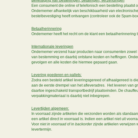
Bevestiging van bestellingen, betalingen, verzendingen
Een consument die online of telefonisch een bestelling plaatst o
Ondernemer afhankelijk van beschikbaarheid van electronische
bestelbevestiging heeft ontvangen (controleer ook de Spam-box)
Betaalherinnering
Ondernemer heeft het recht om de klant een betaalherinnering t
Internationale leveringen
Ondernemer verzend haar producten naar consumenten zowel binn
van bestemming en daarbij ontstane kosten en heffingen. Ondern
gevolgen en alle kosten die hiermee gepaard gaan.
Levering goederen en pallets:
Zodra een besteld artikel leveringsgereed of afhaalgereed is d
aan de eerste drempel van het afleveradres. Het leveren van gr
daartoe ingeschakeld transportbedrijf plaatsvinden. De chauffeur
verpakkingmateriaal is daarbij niet inbegrepen.
Levertijden algemeen:
In voorraad zijnde artikelen die verzonden worden als standa
een artikel direct in voorraad is. Indien een artikel niet uit voo
Voor
niet in voorraad
of in
backorder
zijnde artikelen verwijzen 
levertermijn.