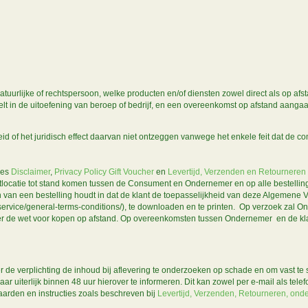
urlijke of rechtspersoon, welke producten en/of diensten zowel direct als op af
delt in de uitoefening van beroep of bedrijf, en een overeenkomst op afstand aang
d of het juridisch effect daarvan niet ontzeggen vanwege het enkele feit dat de co
ies
Disclaimer
,
Privacy Policy
Gift Voucher
en
Levertijd, Verzenden en Retourneren
netlocatie tot stand komen tussen de Consument en Ondernemer en op alle bestellin
 van een bestelling houdt in dat de klant de toepasselijkheid van deze Algemene
l/service/general-terms-conditions/), te downloaden en te printen. Op verzoek zal 
nder de wet voor kopen op afstand. Op overeenkomsten tussen Ondernemer en de 
 de verplichting de inhoud bij aflevering te onderzoeken op schade en om vast te s
uiterlijk binnen 48 uur hierover te informeren. Dit kan zowel per e-mail als telefo
arden en instructies zoals beschreven bij
Levertijd, Verzenden, Retourneren, ond