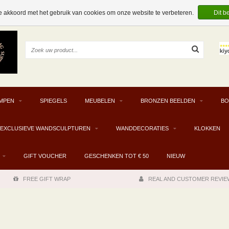
e akkoord met het gebruik van cookies om onze website te verbeteren.
Dit b
MPEN
SPIEGELS
MEUBELEN
BRONZEN BEELDEN
BO
EXCLUSIEVE WANDSCULPTUREN
WANDDECORATIES
KLOKKEN
GIFT VOUCHER
GESCHENKEN TOT € 50
NIEUW
FREE GIFT WRAP
REAL AND CUSTOMER REVIE