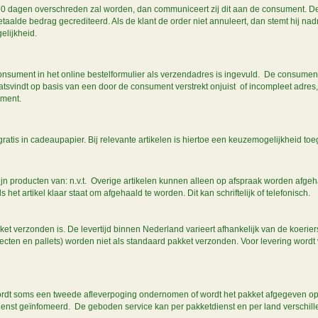
90 dagen overschreden zal worden, dan communiceert zij dit aan de consument. De 
taalde bedrag gecrediteerd. Als de klant de order niet annuleert, dan stemt hij nad
gelijkheid.
sument in het online bestelformulier als verzendadres is ingevuld. De consument i
svindt op basis van een door de consument verstrekt onjuist of incompleet adr
ument.
tis in cadeaupapier. Bij relevante artikelen is hiertoe een keuzemogelijkheid to
n producten van: n.v.t. Overige artikelen kunnen alleen op afspraak worden afgeh
het artikel klaar staat om afgehaald te worden. Dit kan schriftelijk of telefonisch.
 verzonden is. De levertijd binnen Nederland varieert afhankelijk van de koeriers
cten en pallets) worden niet als standaard pakket verzonden. Voor levering wordt
 wordt soms een tweede afleverpoging ondernomen of wordt het pakket afgegeven op
ienst geïnfomeerd. De geboden service kan per pakketdienst en per land verschill