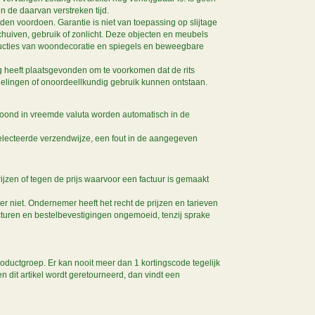
 de daarvan verstreken tijd.
den voordoen. Garantie is niet van toepassing op slijtage
chuiven, gebruik of zonlicht. Deze objecten en meubels
tructies van woondecoratie en spiegels en beweegbare
ig heeft plaatsgevonden om te voorkomen dat de rits
elingen of onoordeellkundig gebruik kunnen ontstaan.
etoond in vreemde valuta worden automatisch in de
selecteerde verzendwijze, een fout in de aangegeven
jzen of tegen de prijs waarvoor een factuur is gemaakt
 niet. Ondernemer heeft het recht de prijzen en tarieven
acturen en bestelbevestigingen ongemoeid, tenzij sprake
ductgroep. Er kan nooit meer dan 1 kortingscode tegelijk
n dit artikel wordt geretourneerd, dan vindt een