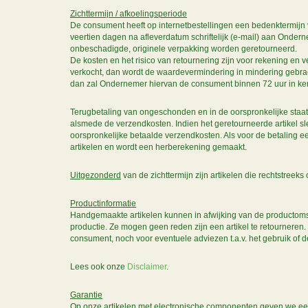
Zichttermijn / afkoelingsperiode
De consument heeft op internetbestellingen een bedenktermijn v
veertien dagen na afleverdatum schriftelijk (e-mail) aan Ondern
onbeschadigde, originele verpakking worden geretourneerd.
De kosten en het risico van retournering zijn voor rekening en
verkocht, dan wordt de waardevermindering in mindering gebrac
dan zal Ondernemer hiervan de consument binnen 72 uur in ken
Terugbetaling van ongeschonden en in de oorspronkelijke staat 
alsmede de verzendkosten. Indien het geretourneerde artikel sl
oorspronkelijke betaalde verzendkosten. Als voor de betaling 
artikelen en wordt een herberekening gemaakt.
Uitgezonderd
van de zichttermijn zijn artikelen die rechtstreek
Productinformatie
Handgemaakte artikelen kunnen in afwijking van de productomsch
productie. Ze mogen geen reden zijn een artikel te retourneren
consument, noch voor eventuele adviezen t.a.v. het gebruik of 
Lees ook onze
Disclaimer
.
Garantie
Op onze artikelen met electronische componenten geven we een ga