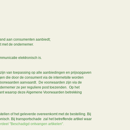
stand aan consumenten aanbiedt;
aat met de ondernemer.
mmunicatie elektronisch is.
zijn van toepassing op alle aanbiedingen en prijsopgaven
gen die door de consument via de internetsite worden
 Voorwaarden aanvaardt. De voorwaarden zijn via de
Ondernemer ze per reguliere post toezenden. Op het
klant waarop deze Algemene Voorwaarden betrekking
tellen of het geleverde overeenkomt met de bestelling. Bij
nisch. Bij transportschade zal het betreffende artikel waar
erdeel "Beschadigd ontvangen artikelen".