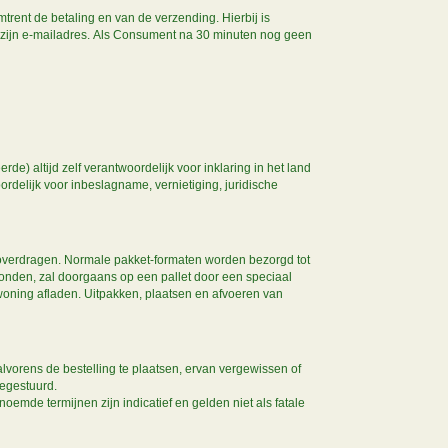
mtrent de betaling en van de verzending. Hierbij is
 zijn e-mailadres. Als Consument na 30 minuten nog geen
.
 altijd zelf verantwoordelijk voor inklaring in het land
rdelijk voor inbeslagname, vernietiging, juridische
n overdragen. Normale pakket-formaten worden bezorgd tot
zonden, zal doorgaans op een pallet door een speciaal
e woning afladen. Uitpakken, plaatsen en afvoeren van
vorens de bestelling te plaatsen, ervan vergewissen of
oegestuurd.
oemde termijnen zijn indicatief en gelden niet als fatale