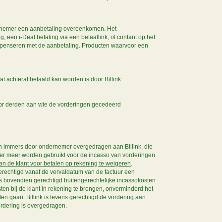
rnemer een aanbetaling overeenkomen. Het
en i-Deal betaling via een betaallink, of contant op het
mpenseren met de aanbetaling. Producten waarvoor een
 achteraf betaald kan worden is door Billink
oor derden aan wie de vorderingen gecedeerd
 zijn immers door ondernemer overgedragen aan Billink, die
der meer worden gebruikt voor de incasso van vorderingen
van de klant voor betalen op rekening te weigeren
.
k gerechtigd vanaf de vervaldatum van de factuur een
s bovendien gerechtigd buitengerechtelijke incassokosten
sten bij de klant in rekening te brengen, onverminderd het
en gaan. Billink is tevens gerechtigd de vordering aan
ordering is overgedragen.