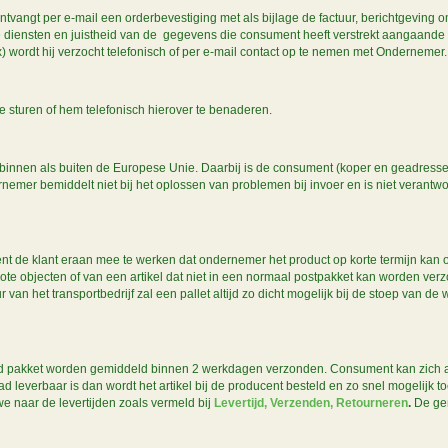
ntvangt per e-mail een orderbevestiging met als bijlage de factuur, berichtgeving o
 diensten en juistheid van de gegevens die consument heeft verstrekt aangaande
 wordt hij verzocht telefonisch of per e-mail contact op te nemen met Ondernemer
e sturen of hem telefonisch hierover te benaderen.
en als buiten de Europese Unie. Daarbij is de consument (koper en geadresseerde)
emer bemiddelt niet bij het oplossen van problemen bij invoer en is niet verantwoo
ient de klant eraan mee te werken dat ondernemer het product op korte termijn ka
ote objecten of van een artikel dat niet in een normaal postpakket kan worden ver
 van het transportbedrijf zal een pallet altijd zo dicht mogelijk bij de stoep van d
ard pakket worden gemiddeld binnen 2 werkdagen verzonden. Consument kan zich al
rraad leverbaar is dan wordt het artikel bij de producent besteld en zo snel mogelijk t
we naar de levertijden zoals vermeld bij
Levertijd, Verzenden, Retourneren
.
De gen