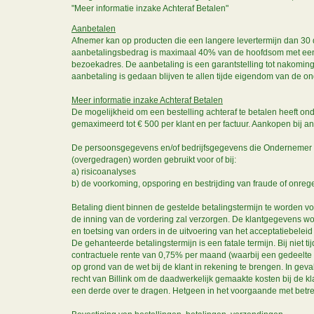
"Meer informatie inzake Achteraf Betalen"
Aanbetalen
Afnemer kan op producten die een langere levertermijn dan 
aanbetalingsbedrag is maximaal 40% van de hoofdsom met een mi
bezoekadres. De aanbetaling is een garantstelling tot nakom
aanbetaling is gedaan blijven te allen tijde eigendom van de o
Meer informatie inzake Achteraf Betalen
De mogelijkheid om een bestelling achteraf te betalen heeft on
gemaximeerd tot € 500 per klant en per factuur. Aankopen bij 
De persoonsgegevens en/of bedrijfsgegevens die Ondernemer in
(overgedragen) worden gebruikt voor of bij:
a) risicoanalyses
b) de voorkoming, opsporing en bestrijding van fraude of onre
Betaling dient binnen de gestelde betalingstermijn te worden vol
de inning van de vordering zal verzorgen. De klantgegevens w
en toetsing van orders in de uitvoering van het acceptatiebelei
De gehanteerde betalingstermijn is een fatale termijn. Bij niet t
contractuele rente van 0,75% per maand (waarbij een gedeelte 
op grond van de wet bij de klant in rekening te brengen. In gev
recht van Billink om de daadwerkelijk gemaakte kosten bij de k
een derde over te dragen. Hetgeen in het voorgaande met betrek