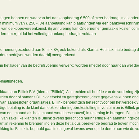
30 dagen hebben en waarvan het aankoopbedrag € 500 of meer bedraagt, met onde
nimum van € 250,-. De aanbetaling kan plaatsvinden via een bankoverschrijving, e
ing van de koopovereenkomst. Bij annulering kan Ondernemer gemaakte kosten co
ndernemer, totdat het volledige aankoopbedrag is voldaan.
dernemer gecedeerd aan Billink BV, ook bekend als Klarna. Het maximale bedrag dat
andere bedrijven worden daarbij meegerekend.
 het kader van de bedrijfsvoering verwerkt, worden (mede) door haar dan wel d
gelmatigheden.
daan aan Billink B.V. (hierna: "Billink"). Alle rechten uit hoofde van de vordering
orden door of namens Billink getoetst en geregistreerd, deze gegevens kunnen on
d van aangesloten organisaties.
Billink behoudt zich het recht voor om het verzoek 
ijdige betaling is de klant dan ook zonder ingebrekestelling in verzuim en is Billin
van een maand als hele maand wordt beschouwd) in rekening te brengen. Billink i
al van zakelijke klanten is Billink tevens gerechtigd herinnerings- en aanmaningsko
lant in rekening te brengen indien deze het aldus berekende bedrag te boven mocht
king tot Billink is bepaald gaat in dat geval tevens over op de derde aan wie de v