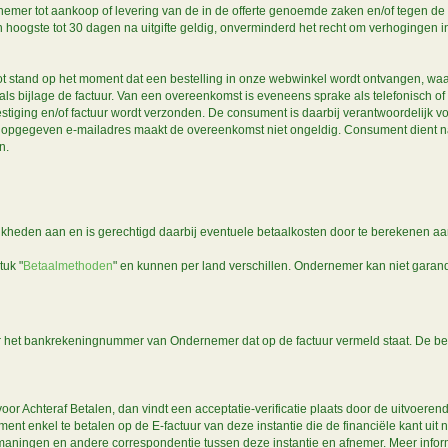
nemer tot aankoop of levering van de in de offerte genoemde zaken en/of tegen de 
 hoogste tot 30 dagen na uitgifte geldig, onverminderd het recht om verhogingen in 
stand op het moment dat een bestelling in onze webwinkel wordt ontvangen, waa
 als bijlage de factuur. Van een overeenkomst is eveneens sprake als telefonisch of
tiging en/of factuur wordt verzonden. De consument is daarbij verantwoordelijk voo
 opgegeven e-mailadres maakt de overeenkomst niet ongeldig. Consument dient na o
en.
kheden aan en is gerechtigd daarbij eventuele betaalkosten door te berekenen aan 
tuk "
Betaalmethoden
" en kunnen per land verschillen. Ondernemer kan niet garan
het bankrekeningnummer van Ondernemer dat op de factuur vermeld staat. De best
voor Achteraf Betalen, dan vindt een acceptatie-verificatie plaats door de uitvoerend
ment enkel te betalen op de E-factuur van deze instantie die de financiële kant 
maningen en andere correspondentie tussen deze instantie en afnemer. Meer informa