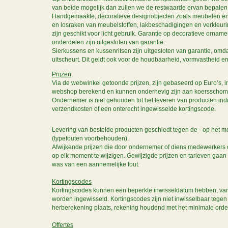
van beide mogelijk dan zullen we de restwaarde ervan bepalen 
Handgemaakte, decoratieve designobjecten zoals meubelen en spie
en losraken van meubelstoffen, lakbeschadigingen en verkleurin
zijn geschikt voor licht gebruik. Garantie op decoratieve orn
onderdelen zijn uitgesloten van garantie.
Sierkussens en kussenritsen zijn uitgesloten van garantie, omd
uitscheurt. Dit geldt ook voor de houdbaarheid, vormvastheid
Prijzen
Via de webwinkel getoonde prijzen, zijn gebaseerd op Euro’s, i
webshop berekend en kunnen onderhevig zijn aan koersschom
Ondernemer is niet gehouden tot het leveren van producten indi
verzendkosten of een onterecht ingewisselde kortingscode.
Levering van bestelde producten geschiedt tegen de - op het mo
(typefouten voorbehouden).
Afwijkende prijzen die door ondernemer of diens medewerkers op
op elk moment te wijzigen. Gewijzigde prijzen en tarieven gaan
was van een aannemelijke fout.
Kortingscodes
Kortingscodes kunnen een beperkte inwisseldatum hebben, van t
worden ingewisseld. Kortingscodes zijn niet inwisselbaar tegen 
herberekening plaats, rekening houdend met het minimale orde
Offertes