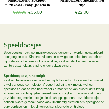
Musicboxworld Speeldoos,
Musicboxworld Speeldoos met
muziekdoos - Baby (jongen) in
elfje
mand
€39,00
€35,00
€22,00
Speeldoosjes
Speeldoosjes, ook wel muziekdoosjes genoemd, worden gewaardeerd
door jong en oud. Kinderen vinden de bewegende delen fantastisch en
bij ouderen is het een stukje nostalgie; ze doen denken aan vroeger.
Echte verzamelaars vind je onder volwassenen.
Speeldoosjes zijn nostalgie
Ze doen herinneren aan de onbezorgde kindertijd door ofwel hun model
ofwel vanwege de melodie. Vroeger had bijna elk meisje wel een
speeldoosje dat ze van haar vader en moeder of van grootouders kreeg
en waar ze urenlang gefascineerd naar kon kijken. Tegenwoordig vind
je zelden nog muziekdoosjes in de shoppingcentra; deze kleinoodjes
hebben plaats gemaakt voor vaak luidruchtig electronisch speelgoed of
dure bordspellen. Het blijven echter sfeervolle en tijdloze