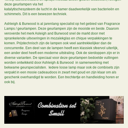
deze geurlampen via het
katalytischesysteem de lucht in de kamer daadwerkelijk van bacterieën en
schimmels. Dit is een bewezen techniek.
Ashleigh & Burwood is al jarenlang specialist op het gebied van Fragrance
Lamps / geurlampen. Deze geurlampen zijn de mooiste en beste. Daarom
veroverde het merk Asleigh and Burwood snel de markt door met
sprankelende uitvoeringen in mozaïekglas en chique verpakkingen te
komen. Prijstechnisch zijn de lampen ook veel aantrekkelijker dan de
concurrentie. Een deel van de lampen heeft een klassiek sfeervol uiterlijk,
een ander deel heeft een moderne uitstraling. Ook de sierdoppen zijn er in
diverse varianten. De speciaal voor deze geurlampen bedoelde vullingen
worden ontwikkeld door Ashleigh & Burwood in samenwerking met
bekwame geurspecialisten. Iedere losse lamp maar ook de combisets zijn
verpakt in een mooie cadeaudoos in zwart met goud en zijn klaar om als
geschenk overhandigd te worden. Een trechtertje en handleiding horen er
ook bij.