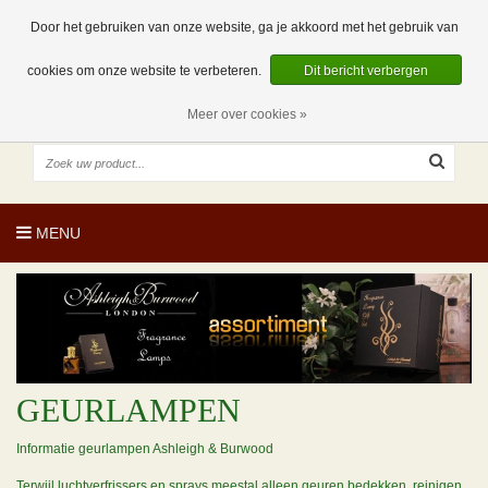
EUR
NL
0 Artikelen
Door het gebruiken van onze website, ga je akkoord met het gebruik van
cookies om onze website te verbeteren.
Dit bericht verbergen
Meer over cookies »
MENU
GEURLAMPEN
Informatie geurlampen Ashleigh & Burwood
Terwijl luchtverfrissers en sprays meestal alleen geuren bedekken, reinigen