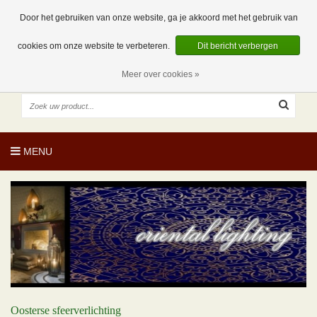
EUR
NL
0 Artikelen
Door het gebruiken van onze website, ga je akkoord met het gebruik van
cookies om onze website te verbeteren.
Dit bericht verbergen
Meer over cookies »
MENU
Oosterse sfeerverlichting