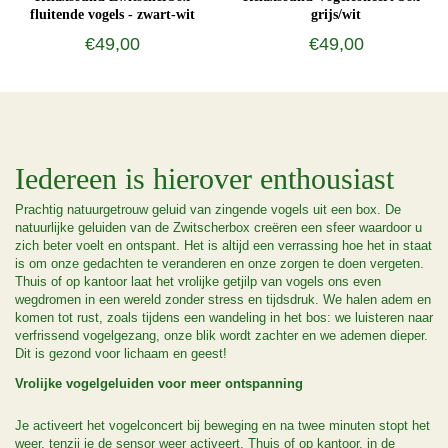
fluitende vogels - zwart-wit
grijs/wit
€49,00
€49,00
Iedereen is hierover enthousiast
Prachtig natuurgetrouw geluid van zingende vogels uit een box. De
natuurlijke geluiden van de Zwitscherbox creëren een sfeer waardoor u
zich beter voelt en ontspant. Het is altijd een verrassing hoe het in staat
is om onze gedachten te veranderen en onze zorgen te doen vergeten.
Thuis of op kantoor laat het vrolijke getjilp van vogels ons even
wegdromen in een wereld zonder stress en tijdsdruk. We halen adem en
komen tot rust, zoals tijdens een wandeling in het bos: we luisteren naar
verfrissend vogelgezang, onze blik wordt zachter en we ademen dieper.
Dit is gezond voor lichaam en geest!
Vrolijke vogelgeluiden voor meer ontspanning
Je activeert het vogelconcert bij beweging en na twee minuten stopt het
weer, tenzij je de sensor weer activeert. Thuis of op kantoor, in de