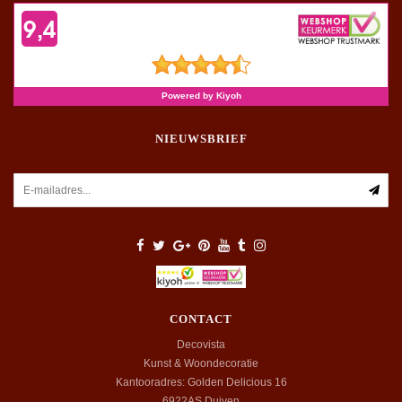
NIEUWSBRIEF
CONTACT
Decovista
Kunst & Woondecoratie
Kantooradres: Golden Delicious 16
6922AS
Duiven