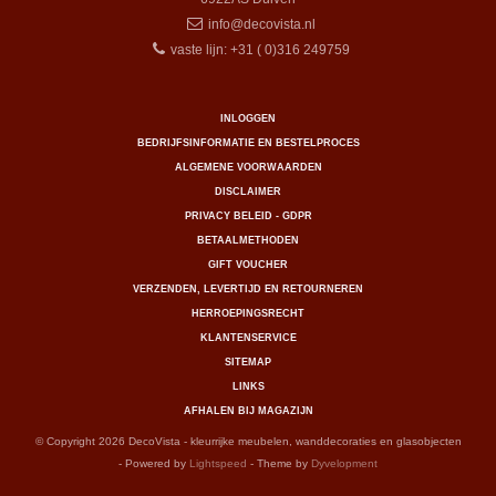
info@decovista.nl
vaste lijn: +31 ( 0)316 249759
INLOGGEN
BEDRIJFSINFORMATIE EN BESTELPROCES
ALGEMENE VOORWAARDEN
DISCLAIMER
PRIVACY BELEID - GDPR
BETAALMETHODEN
GIFT VOUCHER
VERZENDEN, LEVERTIJD EN RETOURNEREN
HERROEPINGSRECHT
KLANTENSERVICE
SITEMAP
LINKS
AFHALEN BIJ MAGAZIJN
© Copyright 2026 DecoVista - kleurrijke meubelen, wanddecoraties en glasobjecten
- Powered by
Lightspeed
- Theme by
Dyvelopment