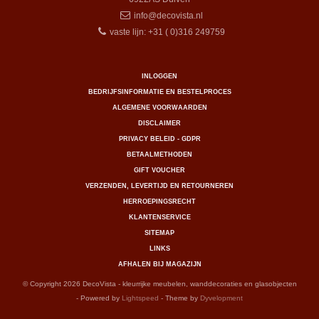
info@decovista.nl
vaste lijn: +31 ( 0)316 249759
INLOGGEN
BEDRIJFSINFORMATIE EN BESTELPROCES
ALGEMENE VOORWAARDEN
DISCLAIMER
PRIVACY BELEID - GDPR
BETAALMETHODEN
GIFT VOUCHER
VERZENDEN, LEVERTIJD EN RETOURNEREN
HERROEPINGSRECHT
KLANTENSERVICE
SITEMAP
LINKS
AFHALEN BIJ MAGAZIJN
© Copyright 2026 DecoVista - kleurrijke meubelen, wanddecoraties en glasobjecten
- Powered by
Lightspeed
- Theme by
Dyvelopment