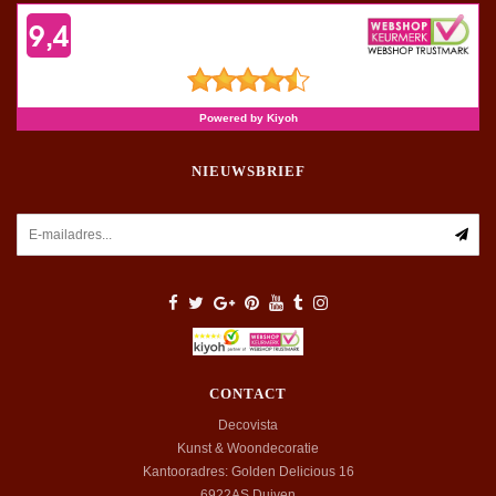
NIEUWSBRIEF
CONTACT
Decovista
Kunst & Woondecoratie
Kantooradres: Golden Delicious 16
6922AS
Duiven