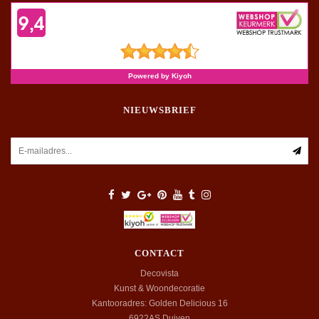
NIEUWSBRIEF
CONTACT
Decovista
Kunst & Woondecoratie
Kantooradres: Golden Delicious 16
6922AS
Duiven