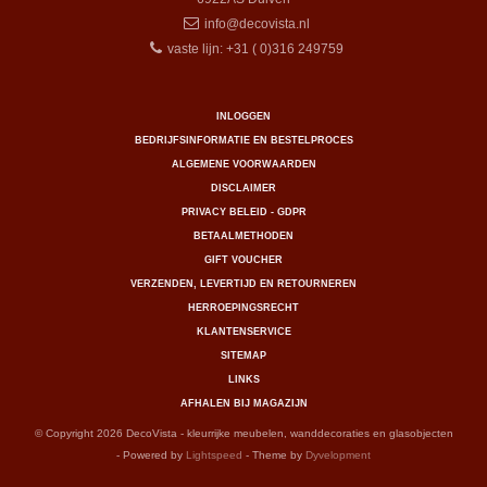
info@decovista.nl
vaste lijn: +31 ( 0)316 249759
INLOGGEN
BEDRIJFSINFORMATIE EN BESTELPROCES
ALGEMENE VOORWAARDEN
DISCLAIMER
PRIVACY BELEID - GDPR
BETAALMETHODEN
GIFT VOUCHER
VERZENDEN, LEVERTIJD EN RETOURNEREN
HERROEPINGSRECHT
KLANTENSERVICE
SITEMAP
LINKS
AFHALEN BIJ MAGAZIJN
© Copyright 2026 DecoVista - kleurrijke meubelen, wanddecoraties en glasobjecten
- Powered by
Lightspeed
- Theme by
Dyvelopment