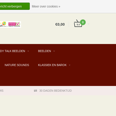
EUR
NL
INLOGGEN
REGISTREREN
ericht verbergen
Meer over cookies »
0
€0,00
DY TALK BEELDEN
BEELDEN
NATURE SOUNDS
KLASSIEK EN BAROK
WS
30 DAGEN BEDENKTIJD