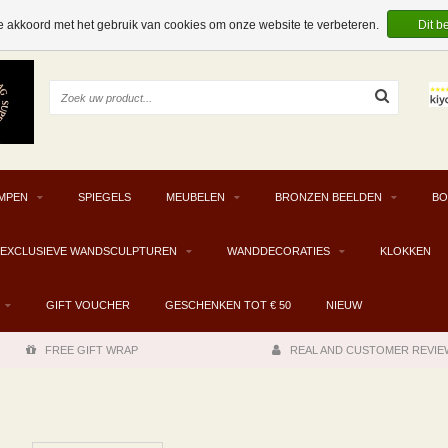
e akkoord met het gebruik van cookies om onze website te verbeteren.
Dit b
MPEN
SPIEGELS
MEUBELEN
BRONZEN BEELDEN
BO
EXCLUSIEVE WANDSCULPTUREN
WANDDECORATIES
KLOKKEN
GIFT VOUCHER
GESCHENKEN TOT € 50
NIEUW
FREE GIFT WRAP
REAL AND CUSTOMER REVIE