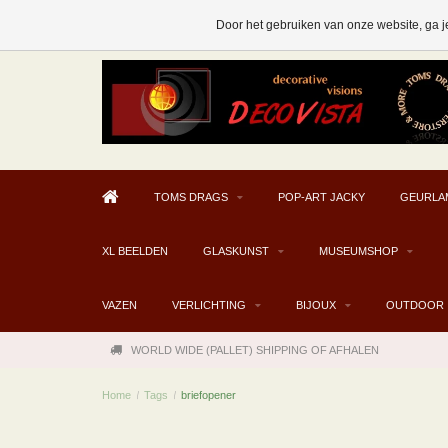
AFHALEN MOGELIJK V.A. € 300
Door het gebruiken van onze website, ga j
TOMS DRAGS
POP-ART JACKY
GEURLA
XL BEELDEN
GLASKUNST
MUSEUMSHOP
VAZEN
VERLICHTING
BIJOUX
OUTDOOR
WORLD WIDE (PALLET) SHIPPING OF AFHALEN
Home
/
Tags
/
briefopener