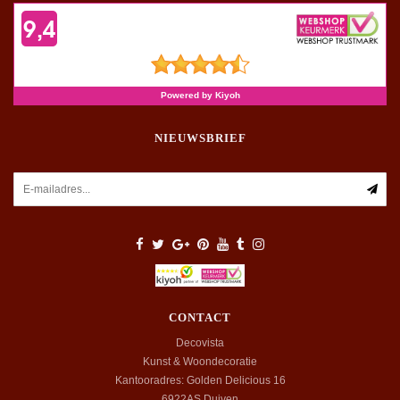
NIEUWSBRIEF
CONTACT
Decovista
Kunst & Woondecoratie
Kantooradres: Golden Delicious 16
6922AS
Duiven