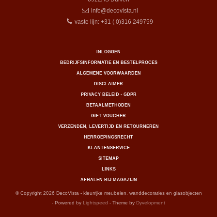
info@decovista.nl
vaste lijn: +31 ( 0)316 249759
INLOGGEN
BEDRIJFSINFORMATIE EN BESTELPROCES
ALGEMENE VOORWAARDEN
DISCLAIMER
PRIVACY BELEID - GDPR
BETAALMETHODEN
GIFT VOUCHER
VERZENDEN, LEVERTIJD EN RETOURNEREN
HERROEPINGSRECHT
KLANTENSERVICE
SITEMAP
LINKS
AFHALEN BIJ MAGAZIJN
© Copyright 2026 DecoVista - kleurrijke meubelen, wanddecoraties en glasobjecten
- Powered by
Lightspeed
- Theme by
Dyvelopment