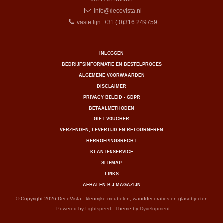
info@decovista.nl
vaste lijn: +31 ( 0)316 249759
INLOGGEN
BEDRIJFSINFORMATIE EN BESTELPROCES
ALGEMENE VOORWAARDEN
DISCLAIMER
PRIVACY BELEID - GDPR
BETAALMETHODEN
GIFT VOUCHER
VERZENDEN, LEVERTIJD EN RETOURNEREN
HERROEPINGSRECHT
KLANTENSERVICE
SITEMAP
LINKS
AFHALEN BIJ MAGAZIJN
© Copyright 2026 DecoVista - kleurrijke meubelen, wanddecoraties en glasobjecten
- Powered by
Lightspeed
- Theme by
Dyvelopment