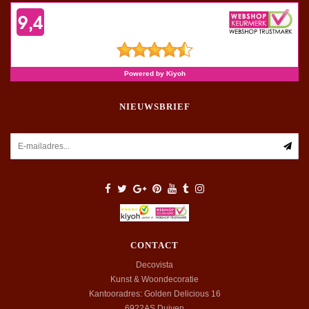
NIEUWSBRIEF
CONTACT
Decovista
Kunst & Woondecoratie
Kantooradres: Golden Delicious 16
6922AS
Duiven