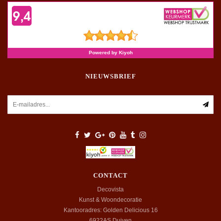
NIEUWSBRIEF
CONTACT
Decovista
Kunst & Woondecoratie
Kantooradres: Golden Delicious 16
6922AS
Duiven