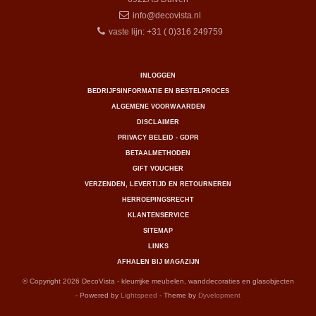
info@decovista.nl
vaste lijn: +31 ( 0)316 249759
INLOGGEN
BEDRIJFSINFORMATIE EN BESTELPROCES
ALGEMENE VOORWAARDEN
DISCLAIMER
PRIVACY BELEID - GDPR
BETAALMETHODEN
GIFT VOUCHER
VERZENDEN, LEVERTIJD EN RETOURNEREN
HERROEPINGSRECHT
KLANTENSERVICE
SITEMAP
LINKS
AFHALEN BIJ MAGAZIJN
© Copyright 2026 DecoVista - kleurrijke meubelen, wanddecoraties en glasobjecten
- Powered by
Lightspeed
- Theme by
Dyvelopment