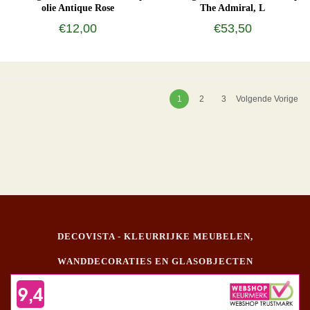
olie Antique Rose
The Admiral, L
€12,00
€53,50
1
2
3
Volgende Vorige
DECOVISTA - KLEURRIJKE MEUBELEN,
WANDDECORATIES EN GLASOBJECTEN