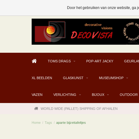
AFHALEN MOGELIJK V.A. € 300
Door het gebruiken van onze website, ga j
TOMS DRAGS
POP-ART JACKY
GEURLA
XL BEELDEN
GLASKUNST
MUSEUMSHOP
VAZEN
VERLICHTING
BIJOUX
OUTDOOR
WORLD WIDE (PALLET) SHIPPING OF AFHALEN
Home
/
Tags
/
aparte bijzettafeltjes