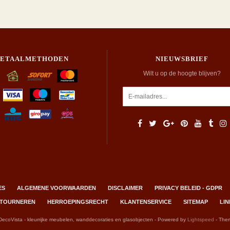
BETAALMETHODEN
NIEUWSBRIEF
Wilt u op de hoogte blijven?
ES
ALGEMENE VOORWAARDEN
DISCLAIMER
PRIVACY BELEID - GDPR
RETOURNEREN
HERROEPINGSRECHT
KLANTENSERVICE
SITEMAP
LIN
DecoVista - kleurrijke meubelen, wanddecoraties en glasobjecten - Powered by
Lightspeed
- The