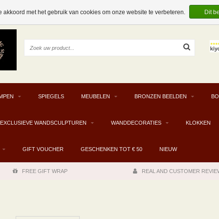
e akkoord met het gebruik van cookies om onze website te verbeteren.
Dit b
MPEN
SPIEGELS
MEUBELEN
BRONZEN BEELDEN
BO
EXCLUSIEVE WANDSCULPTUREN
WANDDECORATIES
KLOKKEN
GIFT VOUCHER
GESCHENKEN TOT € 50
NIEUW
FREE GIFT WRAP
REAL AND CUSTOMER REVIE