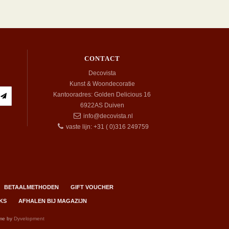
CONTACT
Decovista
Kunst & Woondecoratie
Kantooradres: Golden Delicious 16
6922AS
Duiven
info@decovista.nl
vaste lijn: +31 ( 0)316 249759
BETAALMETHODEN
GIFT VOUCHER
KS
AFHALEN BIJ MAGAZIJN
me by
Dyvelopment