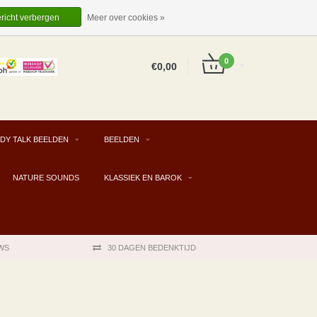
EUR
NL
INLOGGEN
REGISTREREN
ericht verbergen
Meer over cookies »
0
€0,00
DY TALK BEELDEN
BEELDEN
NATURE SOUNDS
KLASSIEK EN BAROK
WS
30 DAGEN BEDENKTIJD