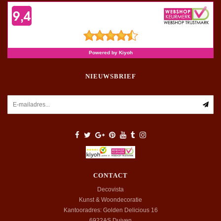
NIEUWSBRIEF
CONTACT
Decovista
Kunst & Woondecoratie
Kantooradres: Golden Delicious 16
6922AS
Duiven