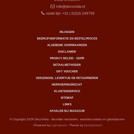
info@decovista.nl
vaste lijn: +31 ( 0)316 249759
INLOGGEN
BEDRIJFSINFORMATIE EN BESTELPROCES
ALGEMENE VOORWAARDEN
DISCLAIMER
PRIVACY BELEID - GDPR
BETAALMETHODEN
GIFT VOUCHER
VERZENDEN, LEVERTIJD EN RETOURNEREN
HERROEPINGSRECHT
KLANTENSERVICE
SITEMAP
LINKS
AFHALEN BIJ MAGAZIJN
© Copyright 2026 DecoVista - kleurrijke meubelen, wanddecoraties en glasobjecten
- Powered by
Lightspeed
- Theme by
Dyvelopment