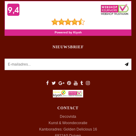
NIEUWSBRIEF
CONTACT
Decovista
Kunst & Woondecoratie
Kantooradres: Golden Delicious 16
6922AS
Duiven