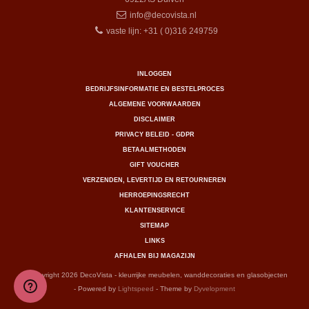
info@decovista.nl
vaste lijn: +31 ( 0)316 249759
INLOGGEN
BEDRIJFSINFORMATIE EN BESTELPROCES
ALGEMENE VOORWAARDEN
DISCLAIMER
PRIVACY BELEID - GDPR
BETAALMETHODEN
GIFT VOUCHER
VERZENDEN, LEVERTIJD EN RETOURNEREN
HERROEPINGSRECHT
KLANTENSERVICE
SITEMAP
LINKS
AFHALEN BIJ MAGAZIJN
© Copyright 2026 DecoVista - kleurrijke meubelen, wanddecoraties en glasobjecten
- Powered by
Lightspeed
- Theme by
Dyvelopment