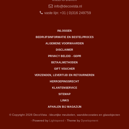
info@decovista.nl
vaste lijn: +31 ( 0)316 249759
INLOGGEN
BEDRIJFSINFORMATIE EN BESTELPROCES
ALGEMENE VOORWAARDEN
DISCLAIMER
PRIVACY BELEID - GDPR
BETAALMETHODEN
GIFT VOUCHER
VERZENDEN, LEVERTIJD EN RETOURNEREN
HERROEPINGSRECHT
KLANTENSERVICE
SITEMAP
LINKS
AFHALEN BIJ MAGAZIJN
© Copyright 2026 DecoVista - kleurrijke meubelen, wanddecoraties en glasobjecten
- Powered by
Lightspeed
- Theme by
Dyvelopment