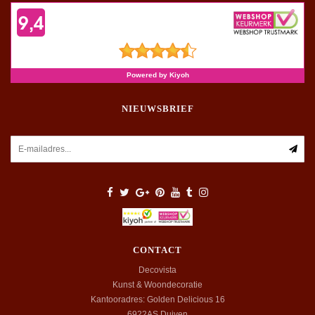
NIEUWSBRIEF
CONTACT
Decovista
Kunst & Woondecoratie
Kantooradres: Golden Delicious 16
6922AS
Duiven