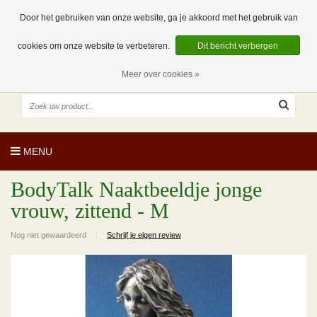
EUR
NL
0 Artikelen
Door het gebruiken van onze website, ga je akkoord met het gebruik van
cookies om onze website te verbeteren.
Dit bericht verbergen
Meer over cookies »
MENU
BodyTalk Naaktbeeldje jonge
vrouw, zittend - M
Nog niet gewaardeerd
|
Schrijf je eigen review