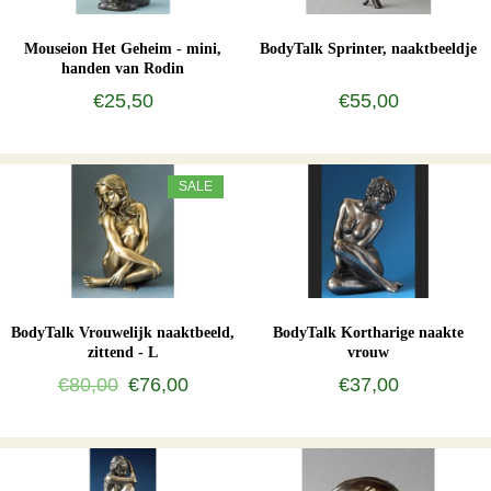
Mouseion Het Geheim - mini,
BodyTalk Sprinter, naaktbeeldje
handen van Rodin
€25,50
€55,00
SALE
BodyTalk Vrouwelijk naaktbeeld,
BodyTalk Kortharige naakte
zittend - L
vrouw
€80,00
€76,00
€37,00