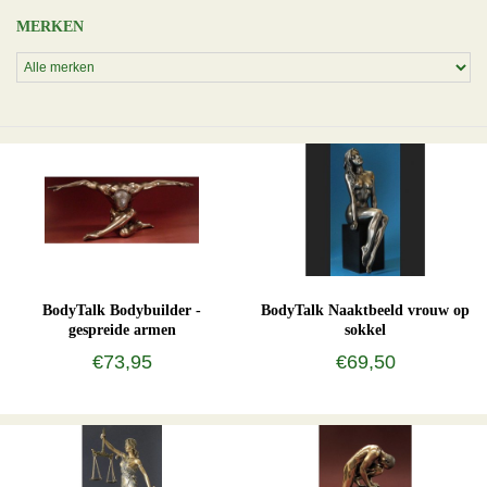
MERKEN
BodyTalk Bodybuilder -
BodyTalk Naaktbeeld vrouw op
gespreide armen
sokkel
€73,95
€69,50