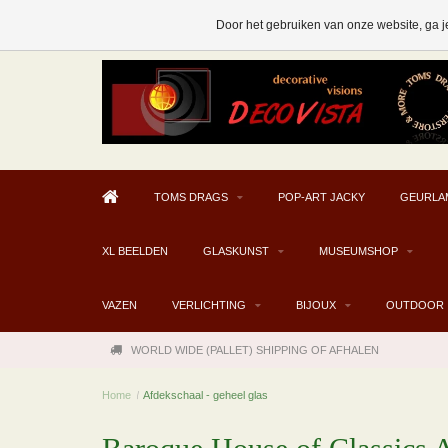
AFHALEN MOGELIJK V.A. € 300
Door het gebruiken van onze website, ga j
TOMS DRAGS
POP-ART JACKY
GEURLA
XL BEELDEN
GLASKUNST
MUSEUMSHOP
VAZEN
VERLICHTING
BIJOUX
OUTDOOR
WORLD WIDE (PALLET) SHIPPING OF AFHALEN
Home
/
Afdekschaal - geheel glas