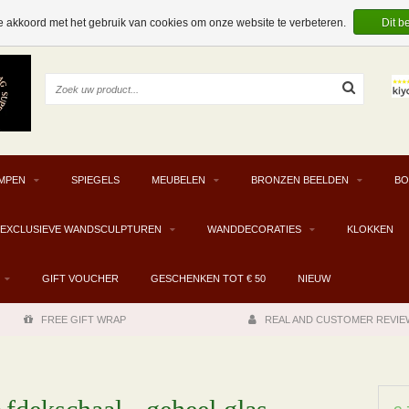
e akkoord met het gebruik van cookies om onze website te verbeteren.
Dit b
MPEN
SPIEGELS
MEUBELEN
BRONZEN BEELDEN
BO
EXCLUSIEVE WANDSCULPTUREN
WANDDECORATIES
KLOKKEN
GIFT VOUCHER
GESCHENKEN TOT € 50
NIEUW
FREE GIFT WRAP
REAL AND CUSTOMER REVIE