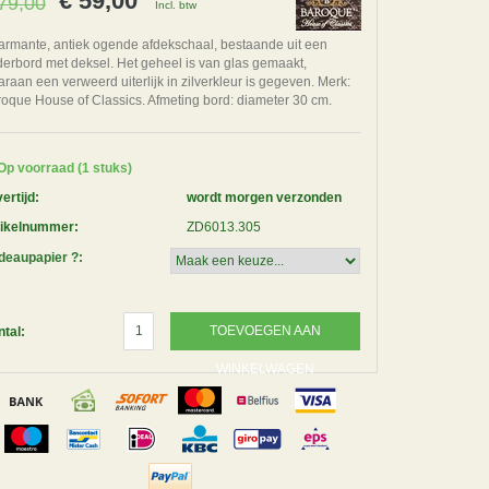
€ 59,00
79,00
Incl. btw
rmante, antiek ogende afdekschaal, bestaande uit een
erbord met deksel. Het geheel is van glas gemaakt,
raan een verweerd uiterlijk in zilverkleur is gegeven. Merk:
oque House of Classics. Afmeting bord: diameter 30 cm.
Op voorraad (1 stuks)
ertijd:
wordt morgen verzonden
tikelnummer:
ZD6013.305
deaupapier ?:
TOEVOEGEN AAN
tal:
WINKELWAGEN