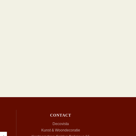
CONTACT
Decovista
Kunst & Woondecoratie