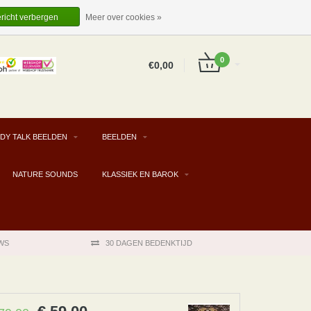
EUR
NL
INLOGGEN
REGISTREREN
ericht verbergen
Meer over cookies »
0
€0,00
DY TALK BEELDEN
BEELDEN
NATURE SOUNDS
KLASSIEK EN BAROK
WS
30 DAGEN BEDENKTIJD