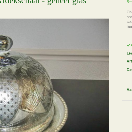
fdekschaal - geheel glas
€ 
Cha
ond
waa
Bar
Lev
Ar
Ca
Aan