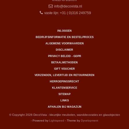
info@decovista.nl
vaste lijn: +31 ( 0)316 249759
INLOGGEN
BEDRIJFSINFORMATIE EN BESTELPROCES
ALGEMENE VOORWAARDEN
DISCLAIMER
PRIVACY BELEID - GDPR
BETAALMETHODEN
GIFT VOUCHER
VERZENDEN, LEVERTIJD EN RETOURNEREN
HERROEPINGSRECHT
KLANTENSERVICE
SITEMAP
LINKS
AFHALEN BIJ MAGAZIJN
© Copyright 2026 DecoVista - kleurrijke meubelen, wanddecoraties en glasobjecten
- Powered by
Lightspeed
- Theme by
Dyvelopment