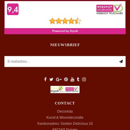
NIEUWSBRIEF
CONTACT
Decovista
Kunst & Woondecoratie
Kantooradres: Golden Delicious 16
6922AS
Duiven