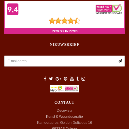
NIEUWSBRIEF
CONTACT
Decovista
Kunst & Woondecoratie
Kantooradres: Golden Delicious 16
6922AS
Duiven