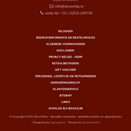
info@decovista.nl
vaste lijn: +31 ( 0)316 249759
INLOGGEN
BEDRIJFSINFORMATIE EN BESTELPROCES
ALGEMENE VOORWAARDEN
DISCLAIMER
PRIVACY BELEID - GDPR
BETAALMETHODEN
GIFT VOUCHER
VERZENDEN, LEVERTIJD EN RETOURNEREN
HERROEPINGSRECHT
KLANTENSERVICE
SITEMAP
LINKS
AFHALEN BIJ MAGAZIJN
© Copyright 2026 DecoVista - kleurrijke meubelen, wanddecoraties en glasobjecten
- Powered by
Lightspeed
- Theme by
Dyvelopment