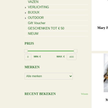
VAZEN
VERLICHTING
BIJOUX
OUTDOOR
Gift Voucher
Mary F
GESCHENKEN TOT € 50
NIEUW
PRIJS
MIN: €
MAX: €
0
400
MERKEN
RECENT BEKEKEN
Wissen
M