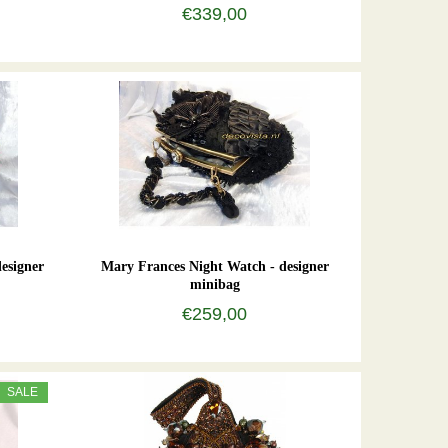
€339,00
designer
Mary Frances Night Watch - designer
minibag
€259,00
SALE