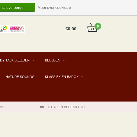
EUR
NL
INLOGGEN
REGISTREREN
ericht verbergen
Meer over cookies »
0
€0,00
DY TALK BEELDEN
BEELDEN
NATURE SOUNDS
KLASSIEK EN BAROK
WS
30 DAGEN BEDENKTIJD