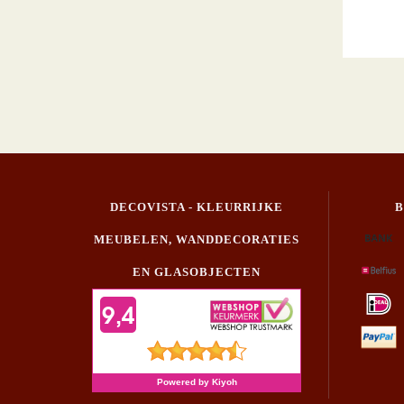
DECOVISTA - KLEURRIJKE
MEUBELEN, WANDDECORATIES
EN GLASOBJECTEN