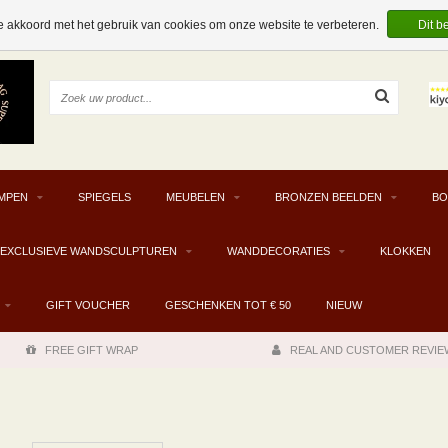
e akkoord met het gebruik van cookies om onze website te verbeteren.
Dit b
MPEN
SPIEGELS
MEUBELEN
BRONZEN BEELDEN
BO
EXCLUSIEVE WANDSCULPTUREN
WANDDECORATIES
KLOKKEN
GIFT VOUCHER
GESCHENKEN TOT € 50
NIEUW
FREE GIFT WRAP
REAL AND CUSTOMER REVIE