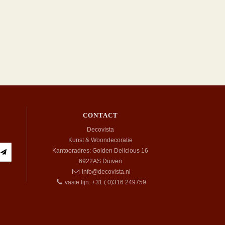
CONTACT
Decovista
Kunst & Woondecoratie
Kantooradres: Golden Delicious 16
6922AS
Duiven
info@decovista.nl
vaste lijn: +31 ( 0)316 249759