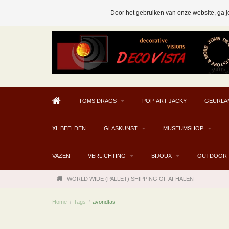
AFHALEN MOGELIJK V.A. € 300
Door het gebruiken van onze website, ga j
TOMS DRAGS
POP-ART JACKY
GEURLA
XL BEELDEN
GLASKUNST
MUSEUMSHOP
VAZEN
VERLICHTING
BIJOUX
OUTDOOR
WORLD WIDE (PALLET) SHIPPING OF AFHALEN
Home
/
Tags
/
avondtas