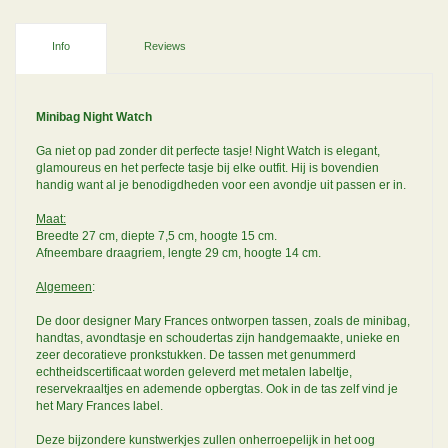
Info
Reviews
Minibag Night Watch
Ga niet op pad zonder dit perfecte tasje! Night Watch is elegant,
glamoureus en het perfecte tasje bij elke outfit. Hij is bovendien
handig want al je benodigdheden voor een avondje uit passen er in.
Maat:
Breedte 27 cm, diepte 7,5 cm, hoogte 15 cm.
Afneembare draagriem, lengte 29 cm, hoogte 14 cm.
Algemeen
:
De door designer Mary Frances ontworpen tassen, zoals de minibag,
handtas, avondtasje en schoudertas zijn handgemaakte, unieke en
zeer decoratieve pronkstukken. De tassen met genummerd
echtheidscertificaat worden geleverd met metalen labeltje,
reservekraaltjes en ademende opbergtas. Ook in de tas zelf vind je
het Mary Frances label.
Deze bijzondere kunstwerkjes zullen onherroepelijk in het oog