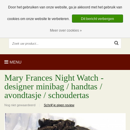
EUR
NL
0 Artikelen
Door het gebruiken van onze website, ga je akkoord met het gebruik van
cookies om onze website te verbeteren.
Dit bericht verbergen
Meer over cookies »
MENU
Mary Frances Night Watch -
designer minibag / handtas /
avondtasje / schoudertas
Nog niet gewaardeerd
|
Schrijf je eigen review