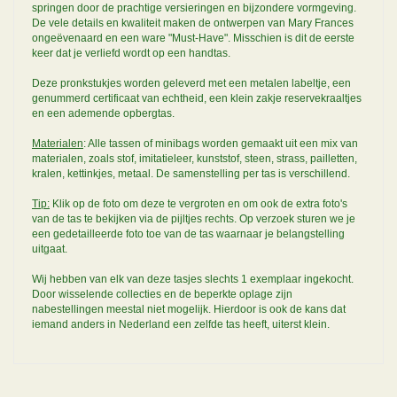
springen door de prachtige versieringen en bijzondere vormgeving.
De vele details en kwaliteit maken de ontwerpen van Mary Frances
ongeëvenaard en een ware "Must-Have". Misschien is dit de eerste
keer dat je verliefd wordt op een handtas.
Deze pronkstukjes worden geleverd met een metalen labeltje, een
genummerd certificaat van echtheid, een klein zakje reservekraaltjes
en een ademende opbergtas.
Materialen
: Alle tassen of minibags worden gemaakt uit een mix van
materialen, zoals stof, imitatieleer, kunststof, steen, strass, pailletten,
kralen, kettinkjes, metaal. De samenstelling per tas is verschillend.
Tip:
Klik op de foto om deze te vergroten en om ook de extra foto's
van de tas te bekijken via de pijltjes rechts. Op verzoek sturen we je
een gedetailleerde foto toe van de tas waarnaar je belangstelling
uitgaat.
Wij hebben van elk van deze tasjes slechts 1 exemplaar ingekocht.
Door wisselende collecties en de beperkte oplage zijn
nabestellingen meestal niet mogelijk. Hierdoor is ook de kans dat
iemand anders in Nederland een zelfde tas heeft, uiterst klein.