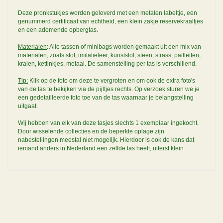
Deze pronkstukjes worden geleverd met een metalen labeltje, een
genummerd certificaat van echtheid, een klein zakje reservekraaltjes
en een ademende opbergtas.
Materialen
: Alle tassen of minibags worden gemaakt uit een mix van
materialen, zoals stof, imitatieleer, kunststof, steen, strass, pailletten,
kralen, kettinkjes, metaal. De samenstelling per tas is verschillend.
Tip:
Klik op de foto om deze te vergroten en om ook de extra foto's
van de tas te bekijken via de pijltjes rechts. Op verzoek sturen we je
een gedetailleerde foto toe van de tas waarnaar je belangstelling
uitgaat.
Wij hebben van elk van deze tasjes slechts 1 exemplaar ingekocht.
Door wisselende collecties en de beperkte oplage zijn
nabestellingen meestal niet mogelijk. Hierdoor is ook de kans dat
iemand anders in Nederland een zelfde tas heeft, uiterst klein.