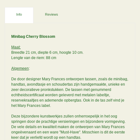
Info
Reviews
Minibag Cherry Blossom
Maat:
Breedte 21 cm, diepte 6 cm, hoogte 10 cm.
Lengte van de riem: 88 cm
Algemeen
:
De door designer Mary Frances ontworpen tassen, zoals de minibag,
handtas, avondtasje en schoudertas zijn handgemaakte, unieke en
zeer decoratieve pronkstukken. De tassen met genummerd
echtheidscertificaat worden geleverd met metalen labeltje,
reservekraaltjes en ademende opbergtas. Ook in de tas zelf vind je
het Mary Frances label.
Deze bijzondere kunstwerkjes zullen onherroepelijk in het oog
springen door de prachtige versieringen en bijzondere vormgeving.
De vele details en kwaliteit maken de ontwerpen van Mary Frances
ongeëvenaard en een ware "Must-Have". Misschien is dit de eerste
keer dat je verliefd wordt op een handtas.