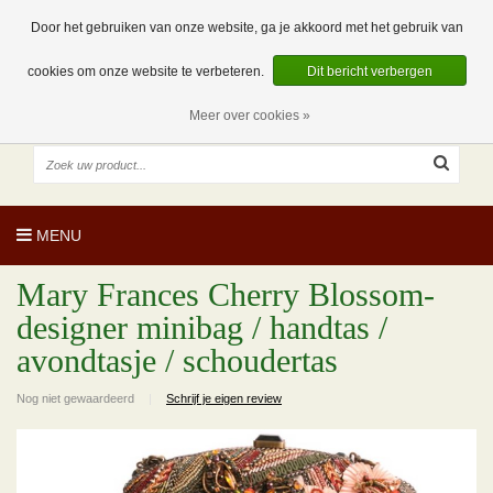
EUR
NL
0 Artikelen
Door het gebruiken van onze website, ga je akkoord met het gebruik van
cookies om onze website te verbeteren.
Dit bericht verbergen
Meer over cookies »
MENU
Mary Frances Cherry Blossom-
designer minibag / handtas /
avondtasje / schoudertas
Nog niet gewaardeerd
|
Schrijf je eigen review