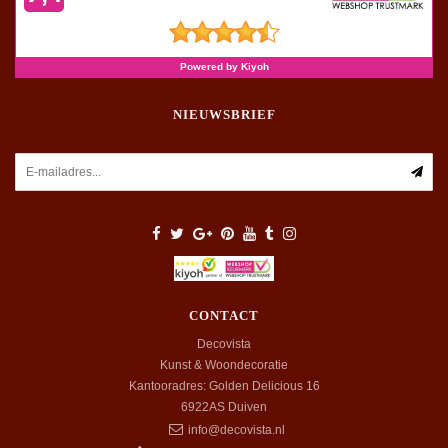
NIEUWSBRIEF
CONTACT
Decovista
Kunst & Woondecoratie
Kantooradres: Golden Delicious 16
6922AS
Duiven
info@decovista.nl