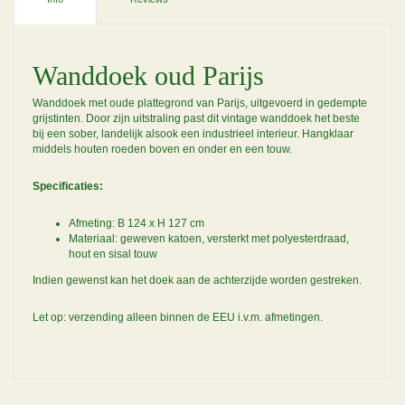
Wanddoek oud Parijs
Wanddoek met oude plattegrond van Parijs, uitgevoerd in gedempte
grijstinten. Door zijn uitstraling past dit vintage wanddoek het beste
bij een sober, landelijk alsook een industrieel interieur. Hangklaar
middels houten roeden boven en onder en een touw.
Specificaties:
Afmeting: B 124 x H 127 cm
Materiaal: geweven katoen, versterkt met polyesterdraad,
hout en sisal touw
Indien gewenst kan het doek aan de achterzijde worden gestreken.
Let op: verzending alleen binnen de EEU i.v.m. afmetingen.