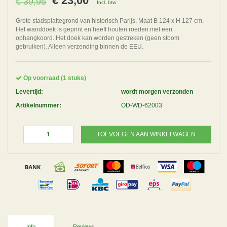
€ 23,00
€ 39,95
Incl. btw
Grote stadsplattegrond van historisch Parijs. Maat B 124 x H 127 cm.
Het wanddoek is geprint en heeft houten roeden met een
ophangkoord. Het doek kan worden gestreken (geen stoom
gebruiken). Alleen verzending binnen de EEU.
Op voorraad (1 stuks)
Levertijd:
wordt morgen verzonden
Artikelnummer:
OD-WD-62003
TOEVOEGEN AAN WINKELWAGEN
Info
Reviews