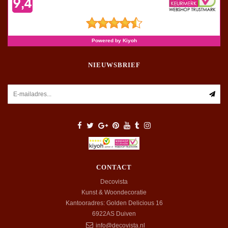
NIEUWSBRIEF
CONTACT
Decovista
Kunst & Woondecoratie
Kantooradres: Golden Delicious 16
6922AS
Duiven
info@decovista.nl