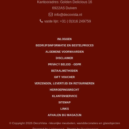
Kantooradres: Golden Delicious 16
6922AS
Duiven
info@decovista.nl
vaste lijn: +31 ( 0)316 249759
INLOGGEN
BEDRIJFSINFORMATIE EN BESTELPROCES
ALGEMENE VOORWAARDEN
DISCLAIMER
PRIVACY BELEID - GDPR
BETAALMETHODEN
GIFT VOUCHER
VERZENDEN, LEVERTIJD EN RETOURNEREN
HERROEPINGSRECHT
KLANTENSERVICE
SITEMAP
LINKS
AFHALEN BIJ MAGAZIJN
© Copyright 2026 DecoVista - kleurrijke meubelen, wanddecoraties en glasobjecten
- Powered by
Lightspeed
- Theme by
Dyvelopment