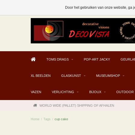
AFHALEN MOGELIJK V.A. € 300
Door het gebruiken van onze website, ga j
TOMS DRAGS
POP-ART JACKY
GEURLA
XL BEELDEN
GLASKUNST
MUSEUMSHOP
VAZEN
VERLICHTING
BIJOUX
OUTDOOR
WORLD WIDE (PALLET) SHIPPING OF AFHALEN
Home
/
Tags
/
cup cake