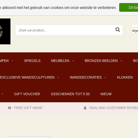
e akkoord met het gebruik van cookies om onze website te verbeteren.
Dit b
MPEN
SPIEGELS
MEUBELEN
BRONZEN BEELDEN
BO
EXCLUSIEVE WANDSCULPTUREN
WANDDECORATIES
KLOKKEN
GIFT VOUCHER
GESCHENKEN TOT € 50
NIEUW
FREE GIFT WRAP
REAL AND CUSTOMER REVIE