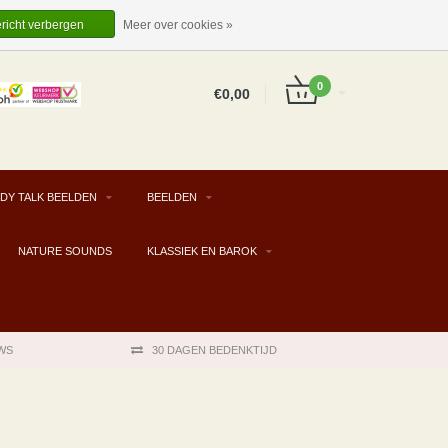
EUR
NL
INLOGGEN
REGISTREREN
ericht verbergen
Meer over cookies »
0
€0,00
DY TALK BEELDEN
BEELDEN
NATURE SOUNDS
KLASSIEK EN BAROK
WS
30 DAGEN BEDENKTIJD