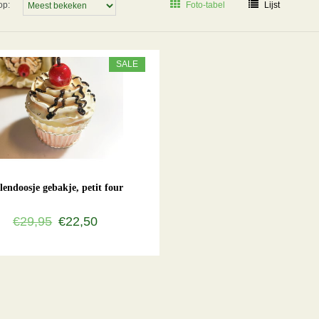
op:
Foto-tabel
Lijst
SALE
llendoosje gebakje, petit four
€29,95
€22,50