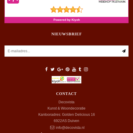
NIEUWSBRIEF
CONTACT
Decovista
Kunst & Woondecoratie
Kantooradres: Golden Delicious 16
6922AS
Duiven
info@decovista.nl