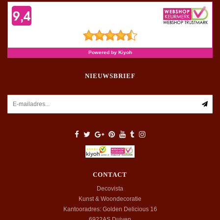
NIEUWSBRIEF
CONTACT
Decovista
Kunst & Woondecoratie
Kantooradres: Golden Delicious 16
6922AS
Duiven