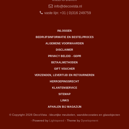
info@decovista.nl
vaste lijn: +31 ( 0)316 249759
INLOGGEN
BEDRIJFSINFORMATIE EN BESTELPROCES
ALGEMENE VOORWAARDEN
DISCLAIMER
PRIVACY BELEID - GDPR
BETAALMETHODEN
GIFT VOUCHER
VERZENDEN, LEVERTIJD EN RETOURNEREN
HERROEPINGSRECHT
KLANTENSERVICE
SITEMAP
LINKS
AFHALEN BIJ MAGAZIJN
© Copyright 2026 DecoVista - kleurrijke meubelen, wanddecoraties en glasobjecten
- Powered by
Lightspeed
- Theme by
Dyvelopment