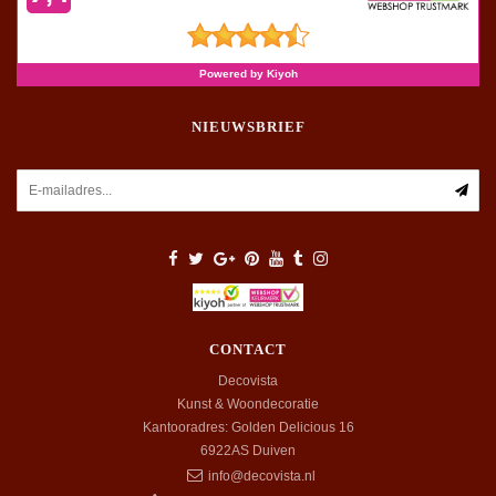
NIEUWSBRIEF
CONTACT
Decovista
Kunst & Woondecoratie
Kantooradres: Golden Delicious 16
6922AS
Duiven
info@decovista.nl