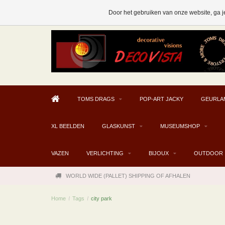
AFHALEN MOGELIJK V.A. € 300
Door het gebruiken van onze website, ga j
TOMS DRAGS
POP-ART JACKY
GEURLA
XL BEELDEN
GLASKUNST
MUSEUMSHOP
VAZEN
VERLICHTING
BIJOUX
OUTDOOR
WORLD WIDE (PALLET) SHIPPING OF AFHALEN
Home
/
Tags
/
city park