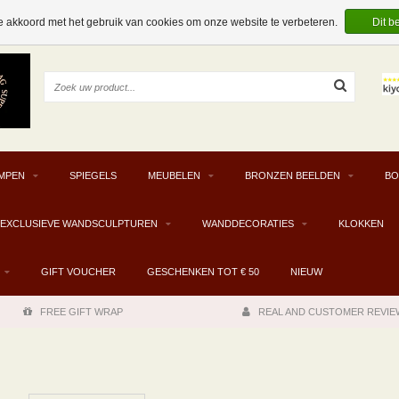
e akkoord met het gebruik van cookies om onze website te verbeteren.
Dit b
MPEN
SPIEGELS
MEUBELEN
BRONZEN BEELDEN
BO
EXCLUSIEVE WANDSCULPTUREN
WANDDECORATIES
KLOKKEN
GIFT VOUCHER
GESCHENKEN TOT € 50
NIEUW
FREE GIFT WRAP
REAL AND CUSTOMER REVIE