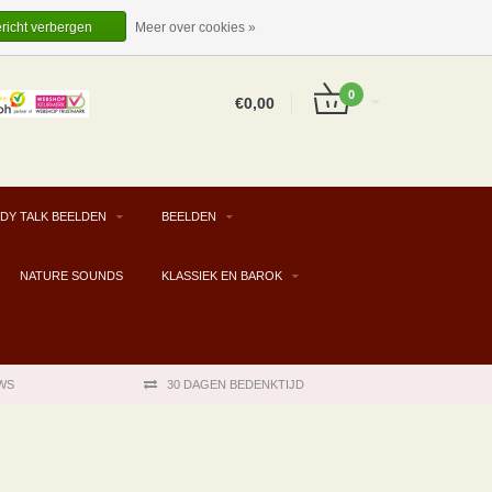
EUR
NL
INLOGGEN
REGISTREREN
ericht verbergen
Meer over cookies »
0
€0,00
DY TALK BEELDEN
BEELDEN
NATURE SOUNDS
KLASSIEK EN BAROK
WS
30 DAGEN BEDENKTIJD