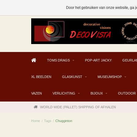
AFHALEN MOGELIJK V.A. € 300
Door het gebruiken van onze website, ga j
TOMS DRAGS
POP-ART JACKY
GEURLA
XL BEELDEN
GLASKUNST
MUSEUMSHOP
VAZEN
VERLICHTING
BIJOUX
OUTDOOR
WORLD WIDE (PALLET) SHIPPING OF AFHALEN
Home
/
Tags
/
Chugginton