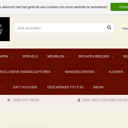
e akkoord met het gebruik van cookies om onze website te verbeteren.
Dit b
MPEN
SPIEGELS
MEUBELEN
BRONZEN BEELDEN
BO
EXCLUSIEVE WANDSCULPTUREN
WANDDECORATIES
KLOKKEN
GIFT VOUCHER
GESCHENKEN TOT € 50
NIEUW
FREE GIFT WRAP
REAL AND CUSTOMER REVIE