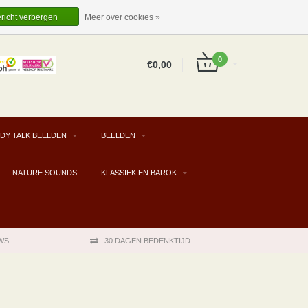
EUR
NL
INLOGGEN
REGISTREREN
ericht verbergen
Meer over cookies »
0
€0,00
DY TALK BEELDEN
BEELDEN
NATURE SOUNDS
KLASSIEK EN BAROK
WS
30 DAGEN BEDENKTIJD