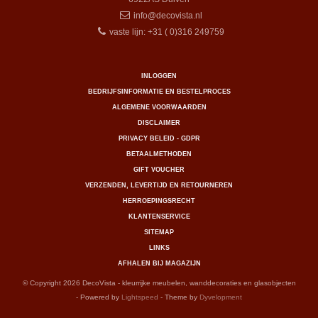
info@decovista.nl
vaste lijn: +31 ( 0)316 249759
INLOGGEN
BEDRIJFSINFORMATIE EN BESTELPROCES
ALGEMENE VOORWAARDEN
DISCLAIMER
PRIVACY BELEID - GDPR
BETAALMETHODEN
GIFT VOUCHER
VERZENDEN, LEVERTIJD EN RETOURNEREN
HERROEPINGSRECHT
KLANTENSERVICE
SITEMAP
LINKS
AFHALEN BIJ MAGAZIJN
© Copyright 2026 DecoVista - kleurrijke meubelen, wanddecoraties en glasobjecten
- Powered by
Lightspeed
- Theme by
Dyvelopment