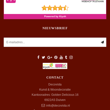
NIEUWSBRIEF
CONTACT
Decovista
Kunst & Woondecoratie
Kantooradres: Golden Delicious 16
6922AS
Duiven
info@decovista.nl