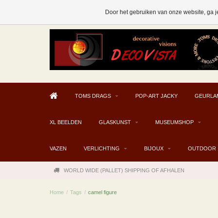
AFHALEN MOGELIJK V.A. € 300
Door het gebruiken van onze website, ga j
TOMS DRAGS
POP-ART JACKY
GEURLA
XL BEELDEN
GLASKUNST
MUSEUMSHOP
VAZEN
VERLICHTING
BIJOUX
OUTDOOR
WORLD WIDE (PALLET) SHIPPING OF AFHALEN
Home
/
Tags
/
camel figure