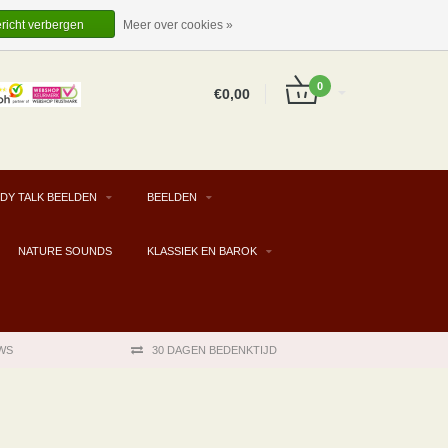
EUR
NL
INLOGGEN
REGISTREREN
ericht verbergen
Meer over cookies »
0
€0,00
DY TALK BEELDEN
BEELDEN
NATURE SOUNDS
KLASSIEK EN BAROK
WS
30 DAGEN BEDENKTIJD