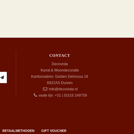
CONTACT
Decovista
Kunst & Woondecoratie
Kantooradres: Golden Delicious 16
6922AS
Duiven
info@decovista.nl
vaste lijn: +31 ( 0)316 249759
BETAALMETHODEN
GIFT VOUCHER