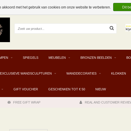
e akkoord met het gebruik van cookies om onze website te verbeteren.
Dit b
MPEN
SPIEGELS
MEUBELEN
BRONZEN BEELDEN
BO
EXCLUSIEVE WANDSCULPTUREN
WANDDECORATIES
KLOKKEN
GIFT VOUCHER
GESCHENKEN TOT € 50
NIEUW
FREE GIFT WRAP
REAL AND CUSTOMER REVIE