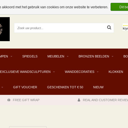
e akkoord met het gebruik van cookies om onze website te verbeteren.
Dit b
MPEN
SPIEGELS
MEUBELEN
BRONZEN BEELDEN
BO
EXCLUSIEVE WANDSCULPTUREN
WANDDECORATIES
KLOKKEN
GIFT VOUCHER
GESCHENKEN TOT € 50
NIEUW
FREE GIFT WRAP
REAL AND CUSTOMER REVIE