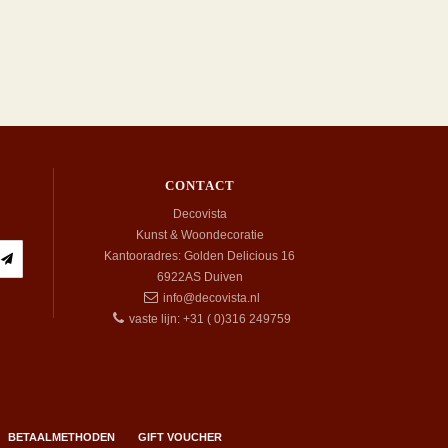
CONTACT
Decovista
Kunst & Woondecoratie
Kantooradres: Golden Delicious 16
6922AS
Duiven
info@decovista.nl
vaste lijn: +31 ( 0)316 249759
BETAALMETHODEN
GIFT VOUCHER