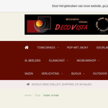
AFHALEN MOGELIJK V.A. € 300
Door het gebruiken van onze website, ga j
TOMS DRAGS
POP-ART JACKY
GEURLA
XL BEELDEN
GLASKUNST
MUSEUMSHOP
VAZEN
VERLICHTING
BIJOUX
OUTDOOR
WORLD WIDE (PALLET) SHIPPING OF AFHALEN
Home
/
Tags
/
butter schale