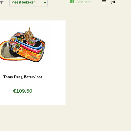
op:
Foto-tabel
Lijst
Toms Drag Botervloot
€109,50