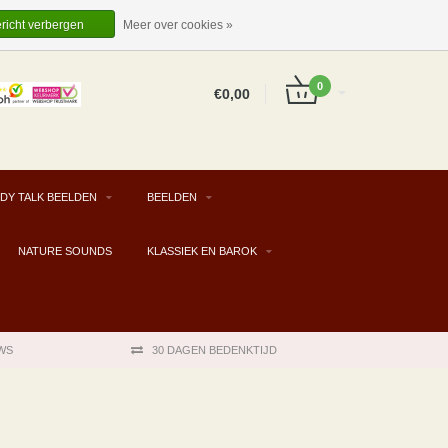
EUR
NL
INLOGGEN
REGISTREREN
ericht verbergen
Meer over cookies »
0
€0,00
DY TALK BEELDEN
BEELDEN
NATURE SOUNDS
KLASSIEK EN BAROK
WS
30 DAGEN BEDENKTIJD