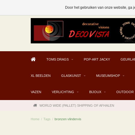
AFHALEN MOGELIJK V.A. € 300
Door het gebruiken van onze website, ga j
TOMS DRAGS
POP-ART JACKY
GEURLA
XL BEELDEN
GLASKUNST
MUSEUMSHOP
VAZEN
VERLICHTING
BIJOUX
OUTDOOR
WORLD WIDE (PALLET) SHIPPING OF AFHALEN
Home
/
Tags
/
bronzen vlindervis