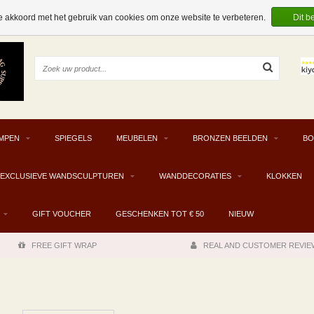
e akkoord met het gebruik van cookies om onze website te verbeteren.
Dit b
MPEN
SPIEGELS
MEUBELEN
BRONZEN BEELDEN
BO
EXCLUSIEVE WANDSCULPTUREN
WANDDECORATIES
KLOKKEN
GIFT VOUCHER
GESCHENKEN TOT € 50
NIEUW
FREE GIFT WRAP
REAL AND CUSTOMER REVIE