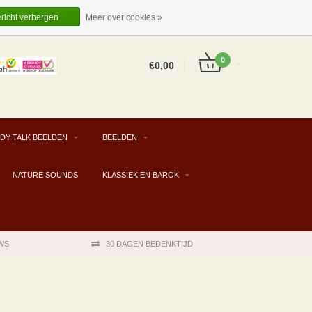
EUR
NL
INLOGGEN
REGISTREREN
ericht verbergen
Meer over cookies »
0
€0,00
DY TALK BEELDEN
BEELDEN
NATURE SOUNDS
KLASSIEK EN BAROK
WS
30 DAGEN BEDENKTIJD