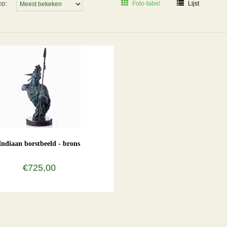
op:
Foto-tabel
Lijst
Indiaan borstbeeld - brons
€725,00