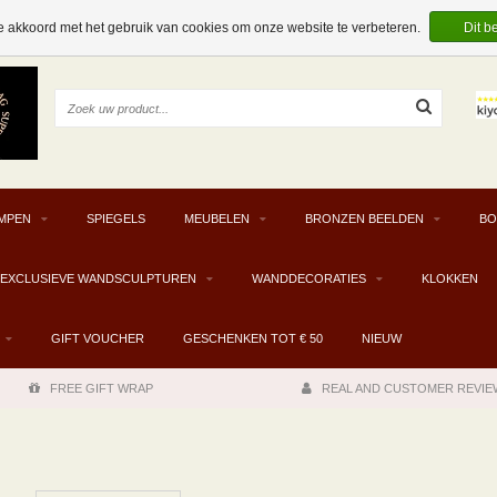
e akkoord met het gebruik van cookies om onze website te verbeteren.
Dit b
MPEN
SPIEGELS
MEUBELEN
BRONZEN BEELDEN
BO
EXCLUSIEVE WANDSCULPTUREN
WANDDECORATIES
KLOKKEN
GIFT VOUCHER
GESCHENKEN TOT € 50
NIEUW
FREE GIFT WRAP
REAL AND CUSTOMER REVIE