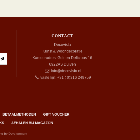
CONTACT
Decovista
Kunst & Woondecoratie
Kantooradres: Golden Delicious 16
6922AS
Duiven
info@decovista.nl
vaste lijn: +31 ( 0)316 249759
BETAALMETHODEN
GIFT VOUCHER
KS
AFHALEN BIJ MAGAZIJN
me by
Dyvelopment