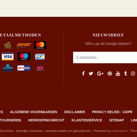
BETAALMETHODEN
NIEUWSBRIEF
Wilt u op de hoogte blijven?
ES
ALGEMENE VOORWAARDEN
DISCLAIMER
PRIVACY BELEID - GDPR
RETOURNEREN
HERROEPINGSRECHT
KLANTENSERVICE
SITEMAP
LIN
DecoVista - kleurrijke meubelen, wanddecoraties en glasobjecten - Powered by
Lightspeed
- The