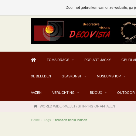
AFHALEN MOGELIJK V.A. € 300
Door het gebruiken van onze website, ga j
TOMS DRAGS
POP-ART JACKY
GEURLA
XL BEELDEN
GLASKUNST
MUSEUMSHOP
VAZEN
VERLICHTING
BIJOUX
OUTDOOR
WORLD WIDE (PALLET) SHIPPING OF AFHALEN
Home
/
Tags
/
bronzen beeld indiaan