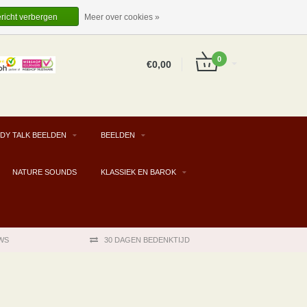
EUR
NL
INLOGGEN
REGISTREREN
ericht verbergen
Meer over cookies »
0
€0,00
DY TALK BEELDEN
BEELDEN
NATURE SOUNDS
KLASSIEK EN BAROK
WS
30 DAGEN BEDENKTIJD