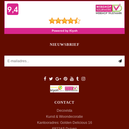
NIEUWSBRIEF
CONTACT
Decovista
Kunst & Woondecoratie
Kantooradres: Golden Delicious 16
6922AS
Duiven