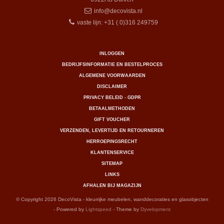
info@decovista.nl
vaste lijn: +31 ( 0)316 249759
INLOGGEN
BEDRIJFSINFORMATIE EN BESTELPROCES
ALGEMENE VOORWAARDEN
DISCLAIMER
PRIVACY BELEID - GDPR
BETAALMETHODEN
GIFT VOUCHER
VERZENDEN, LEVERTIJD EN RETOURNEREN
HERROEPINGSRECHT
KLANTENSERVICE
SITEMAP
LINKS
AFHALEN BIJ MAGAZIJN
© Copyright 2026 DecoVista - kleurrijke meubelen, wanddecoraties en glasobjecten
- Powered by
Lightspeed
- Theme by
Dyvelopment