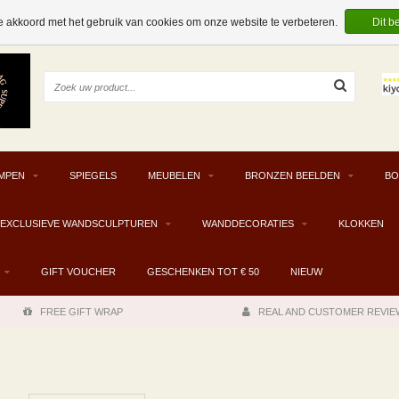
e akkoord met het gebruik van cookies om onze website te verbeteren.
Dit b
MPEN
SPIEGELS
MEUBELEN
BRONZEN BEELDEN
BO
EXCLUSIEVE WANDSCULPTUREN
WANDDECORATIES
KLOKKEN
GIFT VOUCHER
GESCHENKEN TOT € 50
NIEUW
FREE GIFT WRAP
REAL AND CUSTOMER REVIE