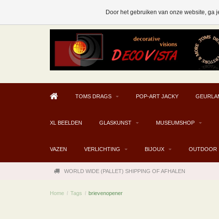
AFHALEN MOGELIJK V.A. € 300
Door het gebruiken van onze website, ga j
TOMS DRAGS
POP-ART JACKY
GEURLA
XL BEELDEN
GLASKUNST
MUSEUMSHOP
VAZEN
VERLICHTING
BIJOUX
OUTDOOR
WORLD WIDE (PALLET) SHIPPING OF AFHALEN
Home
/
Tags
/
brievenopener