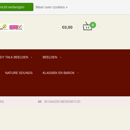
EUR
NL
INLOGGEN
REGISTREREN
ericht verbergen
Meer over cookies »
0
€0,00
DY TALK BEELDEN
BEELDEN
NATURE SOUNDS
KLASSIEK EN BAROK
WS
30 DAGEN BEDENKTIJD