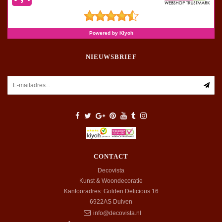
NIEUWSBRIEF
CONTACT
Decovista
Kunst & Woondecoratie
Kantooradres: Golden Delicious 16
6922AS
Duiven
info@decovista.nl