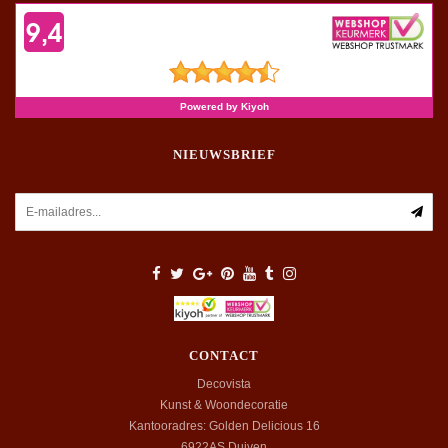
NIEUWSBRIEF
CONTACT
Decovista
Kunst & Woondecoratie
Kantooradres: Golden Delicious 16
6922AS
Duiven