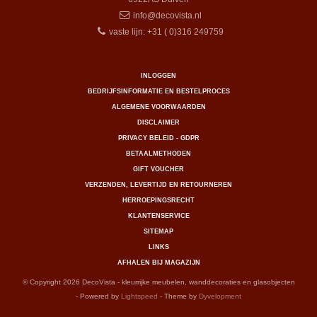
info@decovista.nl
vaste lijn: +31 ( 0)316 249759
INLOGGEN
BEDRIJFSINFORMATIE EN BESTELPROCES
ALGEMENE VOORWAARDEN
DISCLAIMER
PRIVACY BELEID - GDPR
BETAALMETHODEN
GIFT VOUCHER
VERZENDEN, LEVERTIJD EN RETOURNEREN
HERROEPINGSRECHT
KLANTENSERVICE
SITEMAP
LINKS
AFHALEN BIJ MAGAZIJN
© Copyright 2026 DecoVista - kleurrijke meubelen, wanddecoraties en glasobjecten
- Powered by
Lightspeed
- Theme by
Dyvelopment