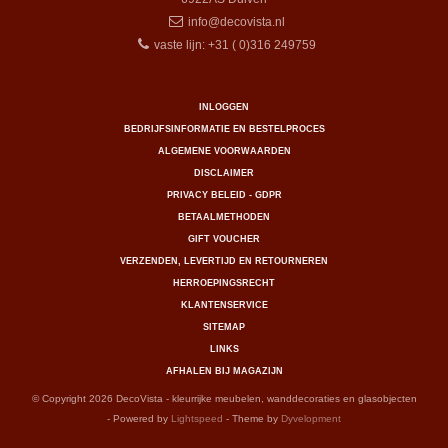
info@decovista.nl
vaste lijn: +31 ( 0)316 249759
INLOGGEN
BEDRIJFSINFORMATIE EN BESTELPROCES
ALGEMENE VOORWAARDEN
DISCLAIMER
PRIVACY BELEID - GDPR
BETAALMETHODEN
GIFT VOUCHER
VERZENDEN, LEVERTIJD EN RETOURNEREN
HERROEPINGSRECHT
KLANTENSERVICE
SITEMAP
LINKS
AFHALEN BIJ MAGAZIJN
© Copyright 2026 DecoVista - kleurrijke meubelen, wanddecoraties en glasobjecten
- Powered by
Lightspeed
- Theme by
Dyvelopment