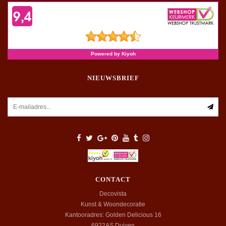
NIEUWSBRIEF
CONTACT
Decovista
Kunst & Woondecoratie
Kantooradres: Golden Delicious 16
6922AS
Duiven