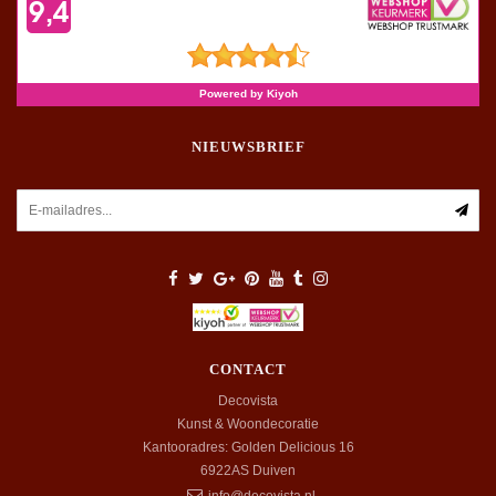
NIEUWSBRIEF
CONTACT
Decovista
Kunst & Woondecoratie
Kantooradres: Golden Delicious 16
6922AS
Duiven