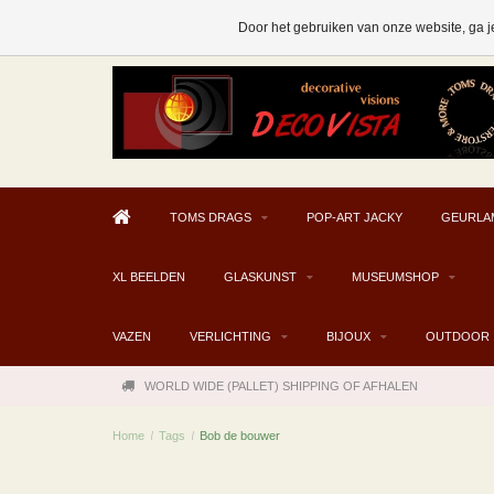
AFHALEN MOGELIJK V.A. € 300
Door het gebruiken van onze website, ga j
TOMS DRAGS
POP-ART JACKY
GEURLA
XL BEELDEN
GLASKUNST
MUSEUMSHOP
VAZEN
VERLICHTING
BIJOUX
OUTDOOR
WORLD WIDE (PALLET) SHIPPING OF AFHALEN
Home
/
Tags
/
Bob de bouwer