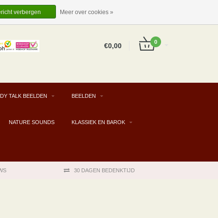
EUR
NL
INLOGGEN
REGISTREREN
ericht verbergen
Meer over cookies »
0
€0,00
DY TALK BEELDEN
BEELDEN
NATURE SOUNDS
KLASSIEK EN BAROK
WS
30 DAGEN BEDENKTIJD