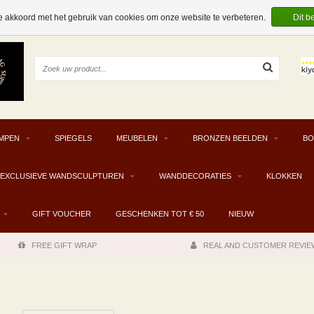
e akkoord met het gebruik van cookies om onze website te verbeteren.
Dit b
MPEN
SPIEGELS
MEUBELEN
BRONZEN BEELDEN
BO
EXCLUSIEVE WANDSCULPTUREN
WANDDECORATIES
KLOKKEN
GIFT VOUCHER
GESCHENKEN TOT € 50
NIEUW
FREE GIFT WRAP
REAL AND CUSTOMER REVIE